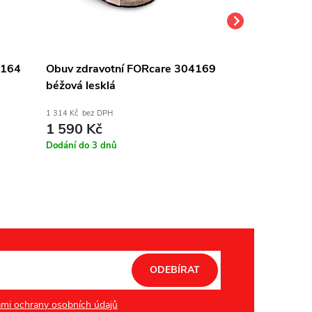
4164
Obuv zdravotní FORcare 304169
Obuv zdravot
béžová lesklá
černá lesklá
1 314 Kč bez DPH
1 314 Kč bez DPH
1 590 Kč
1 590 Kč
Dodání do 3 dnů
Dodání do 3 dnů
ODEBÍRAT
mi ochrany osobních údajů