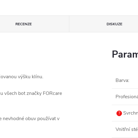
RECENZE
DISKUZE
Param
ovanou výšku klínu.
Barva
:
e u všech bot značky FORcare
Profesion
Svrchn
?
e nevhodné obuv používat v
Vnitřní sté