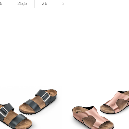
5
25,5
26
27