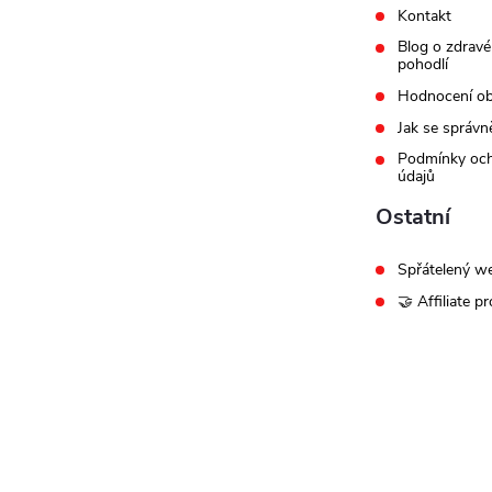
Kontakt
Blog o zdravé
pohodlí
Hodnocení o
Jak se správn
Podmínky och
údajů
Ostatní
Spřátelený w
🤝 Affiliate p