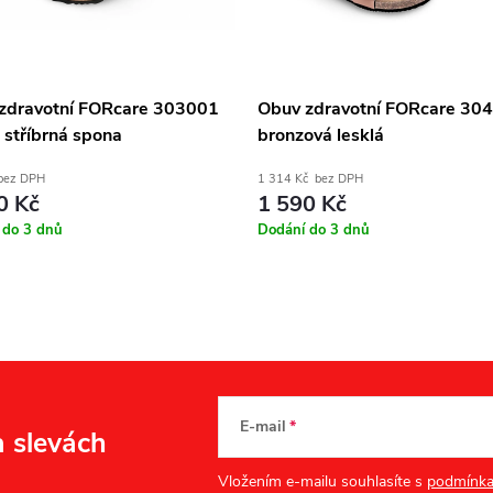
zdravotní FORcare 303001
Obuv zdravotní FORcare 30
 stříbrná spona
bronzová lesklá
bez DPH
1 314 Kč bez DPH
0 Kč
1 590 Kč
 do 3 dnů
Dodání do 3 dnů
E-mail
a slevách
Vložením e-mailu souhlasíte s
podmínka