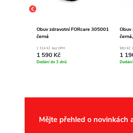
care 304162
Obuv zdravotní FORcare 305001
Obuv 
černá
černá,
1 314 Kč bez DPH
983 Kč 
1 590 Kč
1 19
Dodání do 3 dnů
Dodání
Z
Mějte přehled o novinkách