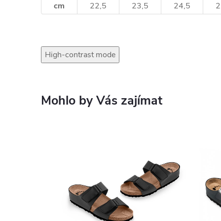
cm
22,5
23,5
24,5
2
High-contrast mode
Mohlo by Vás zajímat