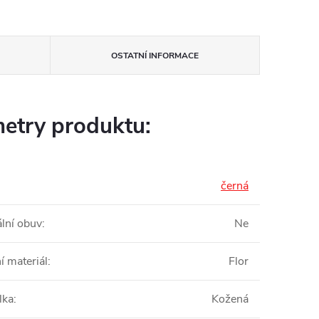
OSTATNÍ INFORMACE
etry produktu:
černá
ální obuv
:
Ne
í materiál
:
Flor
lka
:
Kožená