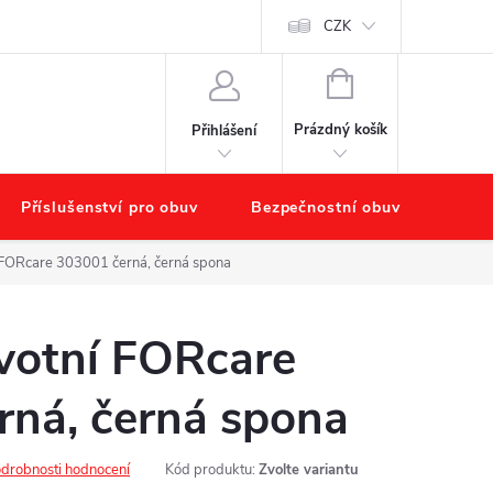
chodu
Náš příběh – O nás
Obchodní podmínky
CZK
Podmínky ochr
NÁKUPNÍ
KOŠÍK
Prázdný košík
Přihlášení
Příslušenství pro obuv
Bezpečnostní obuv
Výpr
FORcare 303001 černá, černá spona
votní FORcare
rná, černá spona
drobnosti hodnocení
Kód produktu:
Zvolte variantu