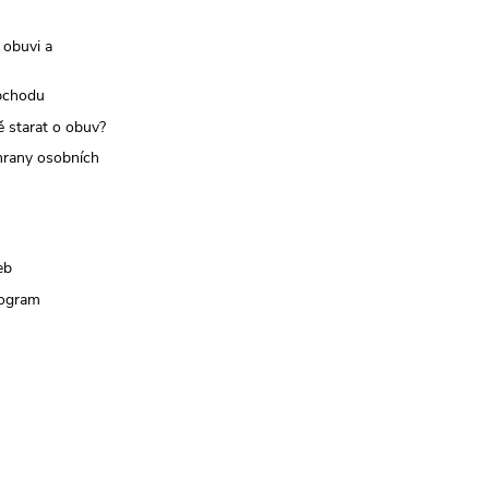
 obuvi a
bchodu
ě starat o obuv?
rany osobních
eb
rogram