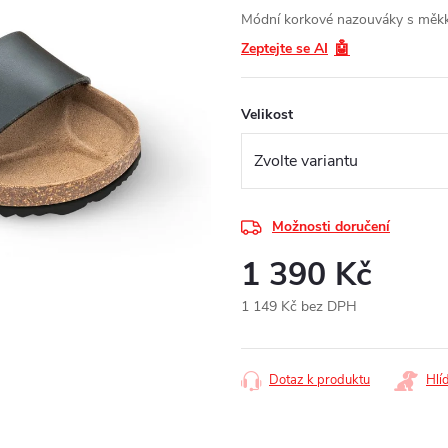
Módní korkové nazouváky s měkk
🤖
Zeptejte se AI
Velikost
Možnosti doručení
1 390 Kč
1 149 Kč bez DPH
Měrná
cena:
Dotaz k produktu
Hlí