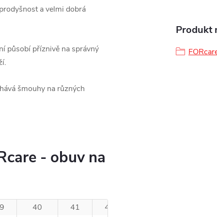
 prodyšnost a velmi dobrá
Produkt n
í působí příznivě na správný
FORcare
í.
chává šmouhy na různých
care - obuv na
9
40
41
42