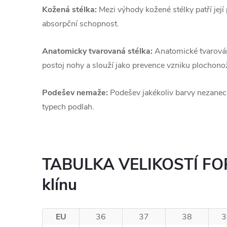
Kožená stélka:
Mezi výhody kožené stélky patří její
absorpční schopnost.
Anatomicky tvarovaná stélka:
Anatomické tvarován
postoj nohy a slouží jako prevence vzniku plochonož
Podešev nemaže:
Podešev jakékoliv barvy nezane
typech podlah.
TABULKA VELIKOSTÍ FOR
klínu
EU
36
37
38
3