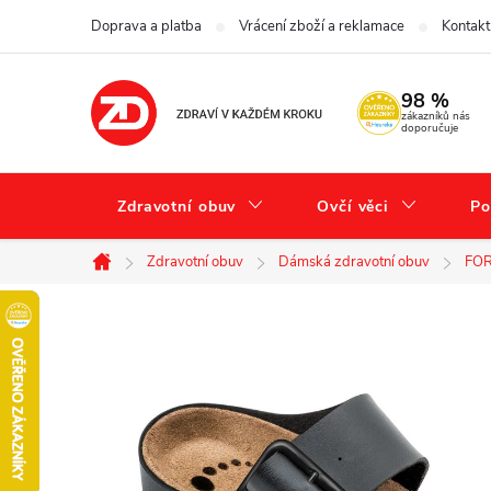
Přejít
Doprava a platba
Vrácení zboží a reklamace
Kontakt
na
obsah
98 %
zákazníků nás
doporučuje
Zdravotní obuv
Ovčí věci
Po
Zdravotní obuv
Dámská zdravotní obuv
FOR
Domů