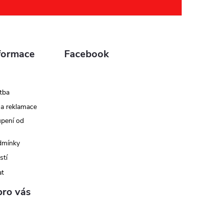
formace
Facebook
tba
 a reklamace
upení od
dmínky
stí
at
pro vás