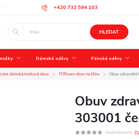
+420 732 594 103
Tabulka velikostí
Jak se správně starat o obuv?
Hodnocení ob
info@zdravotnidoplnky.com
HLEDAT
nožky
Dámské oděvy
Pánské oděvy
care dámská korková obuv
FORcare obuv na klínu
Obuv zdravotní 
Obuv zdra
303001 če
Neohodnoceno
Po