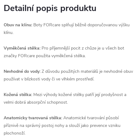
Detailní popis produktu
Obuv na klínu:
Boty FORcare splňují běžně doporučovanou výšku
klínu.
Vyměkčená stélka:
Pro příjemnější pocit z chůze je u všech bot
značky FORcare použita vyměkčená stélka.
Nevhodné do vody:
Z důvodu použitých materiálů je nevhodné obuv
používat v blízkosti vody či ve vlhkém prostředí.
Kožená stélka:
Mezi výhody kožené stélky patří její prodyšnost a
velmi dobrá absorpční schopnost.
Anatomicky tvarovaná stélka:
Anatomické tvarování působí
příznivě na správný postoj nohy a slouží jako prevence vzniku
plochonoží.