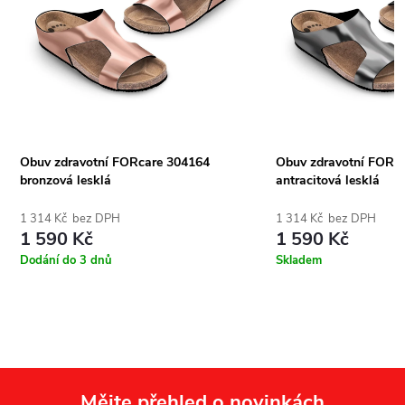
Obuv zdravotní FORcare 304164
Obuv zdravotní FORc
bronzová lesklá
antracitová lesklá
1 314 Kč bez DPH
1 314 Kč bez DPH
1 590 Kč
1 590 Kč
Dodání do 3 dnů
Skladem
Mějte přehled o novinkách