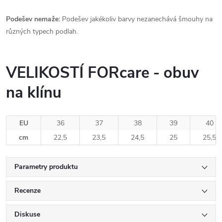
Podešev nemaže:
Podešev jakékoliv barvy nezanechává šmouhy na
různých typech podlah.
VELIKOSTÍ FORcare - obuv
na klínu
EU
36
37
38
39
40
cm
22,5
23,5
24,5
25
25,5
Parametry produktu
Recenze
Diskuse