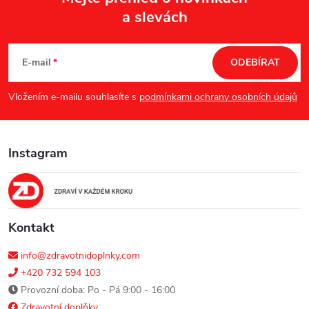
a slevách
Z
á
E-mail
ODEBÍRAT
p
Vložením e-mailu souhlasíte s
podmínkami ochrany osobních údajů
a
Instagram
t
í
Kontakt
info@zdravotnidoplnky.com
+420 732 594 103
Provozní doba: Po - Pá 9:00 - 16:00
Zdravotní doplňky