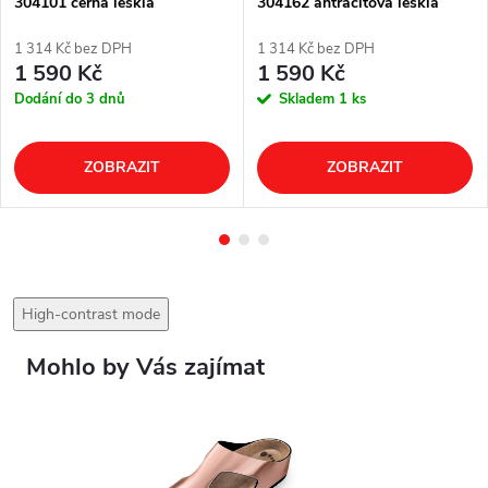
304101 černá lesklá
304162 antracitová lesklá
1 314 Kč bez DPH
1 314 Kč bez DPH
1 590 Kč
1 590 Kč
Dodání do 3 dnů
Skladem
1 ks
ZOBRAZIT
ZOBRAZIT
High-contrast mode
Mohlo by Vás zajímat