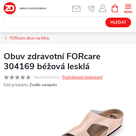
Přejít
NÁKUPNÍ
KOŠÍK
na
obsah
HLEDAT
FORcare obuv na klínu
Obuv zdravotní FORcare
304169 béžová lesklá
Neohodnoceno
Podrobnosti hodnocení
Kód produktu:
Zvolte variantu