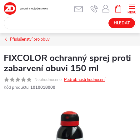
Přejít
NÁKUPNÍ
KOŠÍK
na
obsah
HLEDAT
Příslušenství pro obuv
FIXCOLOR ochranný sprej proti
zabarvení obuvi 150 ml
Neohodnoceno
Podrobnosti hodnocení
Kód produktu:
1010018000