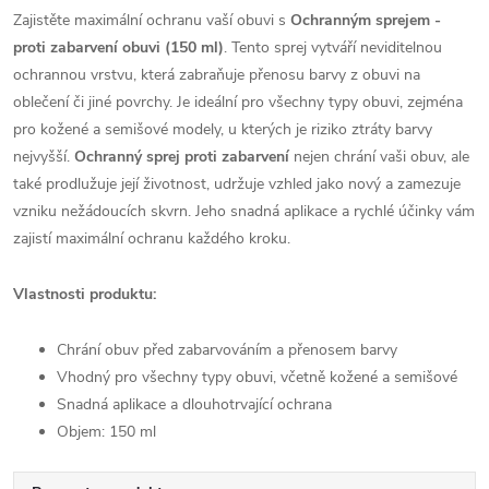
Zajistěte maximální ochranu vaší obuvi s
Ochranným sprejem -
proti zabarvení obuvi (150 ml)
. Tento sprej vytváří neviditelnou
ochrannou vrstvu, která zabraňuje přenosu barvy z obuvi na
oblečení či jiné povrchy. Je ideální pro všechny typy obuvi, zejména
pro kožené a semišové modely, u kterých je riziko ztráty barvy
nejvyšší.
Ochranný sprej proti zabarvení
nejen chrání vaši obuv, ale
také prodlužuje její životnost, udržuje vzhled jako nový a zamezuje
vzniku nežádoucích skvrn. Jeho snadná aplikace a rychlé účinky vám
zajistí maximální ochranu každého kroku.
Vlastnosti produktu:
Chrání obuv před zabarvováním a přenosem barvy
Vhodný pro všechny typy obuvi, včetně kožené a semišové
Snadná aplikace a dlouhotrvající ochrana
Objem: 150 ml