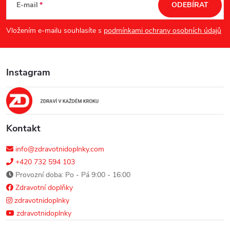
á
E-mail
ODEBÍRAT
p
Vložením e-mailu souhlasíte s
podmínkami ochrany osobních údajů
a
Instagram
t
í
Kontakt
info@zdravotnidoplnky.com
+420 732 594 103
Provozní doba: Po - Pá 9:00 - 16:00
Zdravotní doplňky
zdravotnidoplnky
zdravotnidoplnky