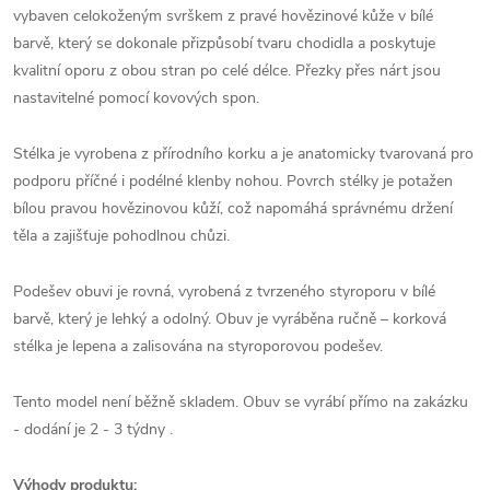
vybaven celokoženým svrškem z pravé hovězinové kůže v bílé
barvě, který se dokonale přizpůsobí tvaru chodidla a poskytuje
kvalitní oporu z obou stran po celé délce. Přezky přes nárt jsou
nastavitelné pomocí kovových spon.
Stélka je vyrobena z přírodního korku a je anatomicky tvarovaná pro
podporu příčné i podélné klenby nohou. Povrch stélky je potažen
bílou pravou hovězinovou kůží, což napomáhá správnému držení
těla a zajišťuje pohodlnou chůzi.
Podešev obuvi je rovná, vyrobená z tvrzeného styroporu v bílé
barvě, který je lehký a odolný. Obuv je vyráběna ručně – korková
stélka je lepena a zalisována na styroporovou podešev.
Tento model není běžně skladem. Obuv se vyrábí přímo na zakázku
- dodání je 2 - 3 týdny .
Výhody produktu: