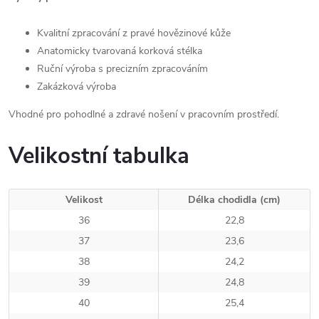
Kvalitní zpracování z pravé hovězinové kůže
Anatomicky tvarovaná korková stélka
Ruční výroba s precizním zpracováním
Zakázková výroba
Vhodné pro pohodlné a zdravé nošení v pracovním prostředí.
Velikostní tabulka
Velikost
Délka chodidla (cm)
36
22,8
37
23,6
38
24,2
39
24,8
40
25,4