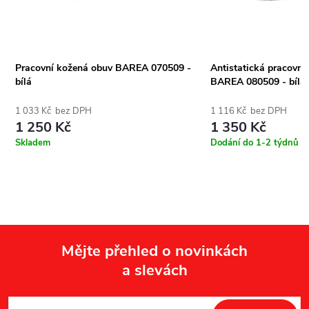
Pracovní kožená obuv BAREA 070509 -
Antistatická pracovní
bílá
BAREA 080509 - bílá
1 033 Kč bez DPH
1 116 Kč bez DPH
1 250 Kč
1 350 Kč
Skladem
Dodání do 1-2 týdnů
Mějte přehled o novinkách
a slevách
Z