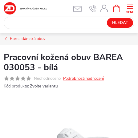
Přejít
NÁKUPNÍ
KOŠÍK
na
obsah
HLEDAT
Barea dámská obuv
Pracovní kožená obuv BAREA
030053 - bílá
Neohodnoceno
Podrobnosti hodnocení
Kód produktu:
Zvolte variantu