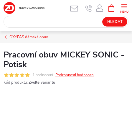
Přejít
NÁKUPNÍ
KOŠÍK
na
obsah
HLEDAT
OXYPAS dámská obuv
Pracovní obuv MICKEY SONIC -
Potisk
1 hodnocení
Podrobnosti hodnocení
Kód produktu:
Zvolte variantu