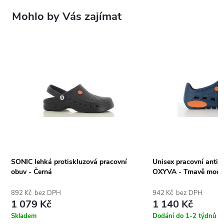
Mohlo by Vás zajímat
SONIC lehká protiskluzová pracovní
Unisex pracovní antis
obuv - Černá
OXYVA - Tmavě modr
892 Kč bez DPH
942 Kč bez DPH
1 079 Kč
1 140 Kč
Skladem
Dodání do 1-2 týdnů