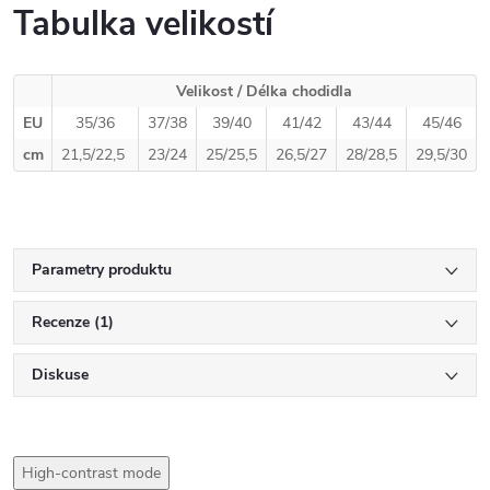
Tabulka velikostí
Velikost / Délka chodidla
EU
35/36
37/38
39/40
41/42
43/44
45/46
cm
21,5/22,5
23/24
25/25,5
26,5/27
28/28,5
29,5/30
Parametry produktu
Recenze (1)
Diskuse
High-contrast mode