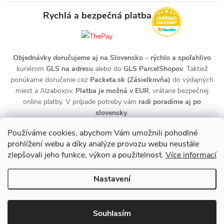
Rychlá a bezpečná platba
Objednávky doručujeme aj na Slovensko
–
rýchlo a spoľahlivo
kuriérom
GLS na adresu
alebo do
GLS ParcelShopov
. Taktiež
ponúkame doručenie cez
Packeta.sk (Zásielkovňa)
do výdajných
miest a Alzaboxov.
Platba je možná v EUR
, vrátane bezpečnej
online platby. V prípade potreby vám
radi poradíme aj po
slovensky
.
Používáme cookies, abychom Vám umožnili pohodlné
prohlížení webu a díky analýze provozu webu neustále
zlepšovali jeho funkce, výkon a použitelnost.
Více informací
Nastavení
Copyright 2026
zdravotnidoplnky.com
. Všechna práva vyhrazena.
Upravit nastavení cookies
Souhlasím
Vytvořil Shoptet