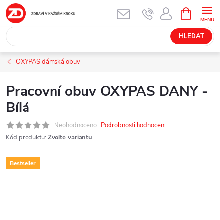
Přejít
NÁKUPNÍ
KOŠÍK
na
obsah
HLEDAT
OXYPAS dámská obuv
Pracovní obuv OXYPAS DANY -
Bílá
Neohodnoceno
Podrobnosti hodnocení
Kód produktu:
Zvolte variantu
Bestseller