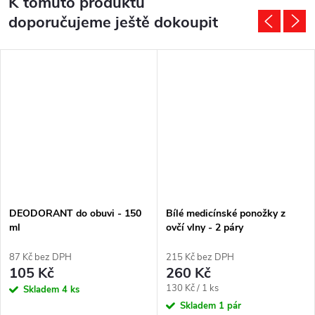
K tomuto produktu
doporučujeme ještě dokoupit
DEODORANT do obuvi - 150
Bílé medicínské ponožky z
ml
ovčí vlny - 2 páry
87 Kč bez DPH
215 Kč bez DPH
105 Kč
260 Kč
Měrná
130 Kč / 1 ks
Skladem
4 ks
cena:
Skladem
1 pár