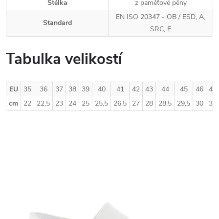
Stélka
z paměťové pěny
EN ISO 20347 - OB / ESD, A,
Standard
SRC, E
Tabulka velikostí
EU
35
36
37
38
39
40
41
42
43
44
45
46
47
cm
22
22,5
23
24
25
25,5
26,5
27
28
28,5
29,5
30
31