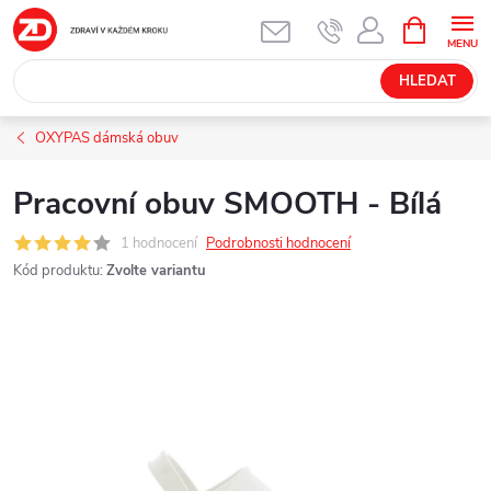
Přejít
NÁKUPNÍ
KOŠÍK
na
obsah
HLEDAT
OXYPAS dámská obuv
Pracovní obuv SMOOTH - Bílá
1 hodnocení
Podrobnosti hodnocení
Kód produktu:
Zvolte variantu