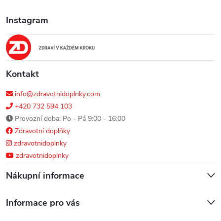
a
Instagram
t
í
Kontakt
info@zdravotnidoplnky.com
+420 732 594 103
Provozní doba: Po - Pá 9:00 - 16:00
Zdravotní doplňky
zdravotnidoplnky
zdravotnidoplnky
Nákupní informace
Informace pro vás