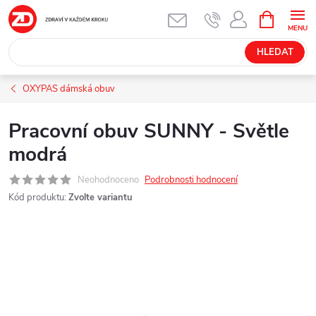
Přejít
NÁKUPNÍ
KOŠÍK
na
obsah
HLEDAT
OXYPAS dámská obuv
Pracovní obuv SUNNY - Světle
modrá
Neohodnoceno
Podrobnosti hodnocení
Kód produktu:
Zvolte variantu