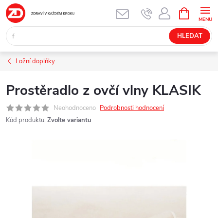
Přejít
NÁKUPNÍ
KOŠÍK
na
obsah
HLEDAT
Ložní doplňky
Prostěradlo z ovčí vlny KLASIK
Neohodnoceno
Podrobnosti hodnocení
Kód produktu:
Zvolte variantu