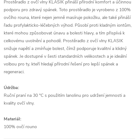
Prostěradlo z ovčí vlny KLASIK přináší přírodní komfort a účinnou
podporu pro zdravý spánek. Toto prostěradlo je vyrobeno z 100%
ovčího rouna, které nejen jemně masíruje pokožku, ale také přináší
řadu profylakticko-léčebných výhod. Působí proti kladným iontům,
které mohou způsobovat únavu a bolesti hlavy, a tím přispívá k
celkovému uvolnění a pohodě. Prostěradlo z ovčí vlny KLASIK
snižuje napětí a zmírňuje bolest, čímž podporuje kvalitní a klidný
spánek. Je dostupné v šesti standardních velikostech a je ideální
volbou pro ty, kteří hledají přírodní řešení pro lepší spánek a
regeneraci.
Údržba:
Ruční praní na 30 °C s použitím lanolinu pro udržení jemnosti a
kvality ovčí vlny.
Materiál:
100% ovčí rouno