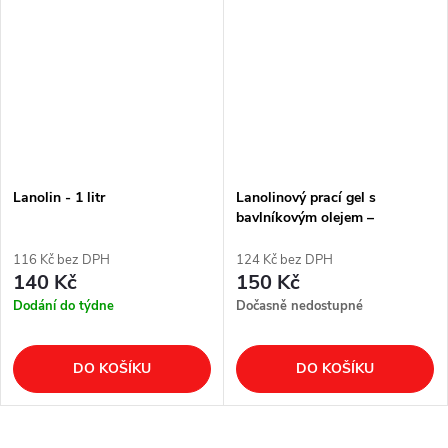
Lanolin - 1 litr
Lanolinový prací gel s
bavlníkovým olejem –
COTTON vůně, 1,5 l
116 Kč bez DPH
124 Kč bez DPH
140 Kč
150 Kč
Dodání do týdne
Dočasně nedostupné
DO KOŠÍKU
DO KOŠÍKU