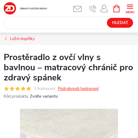
Přejít
NÁKUPNÍ
KOŠÍK
na
obsah
HLEDAT
Ložní doplňky
Prostěradlo z ovčí vlny s
bavlnou – matracový chránič pro
zdravý spánek
1 hodnocení
Podrobnosti hodnocení
Kód produktu:
Zvolte variantu