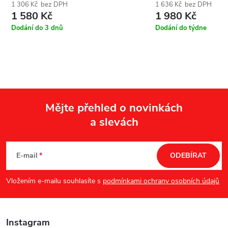
1 306 Kč bez DPH
1 636 Kč bez DPH
1 580 Kč
1 980 Kč
Dodání do 3 dnů
Dodání do týdne
Mějte přehled o novinkách
a slevách
Z
á
E-mail
ODEBÍRAT
p
Vložením e-mailu souhlasíte s
podmínkami ochrany osobních údajů
a
Instagram