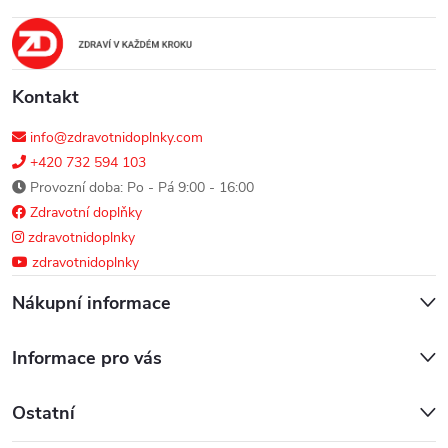
t
í
Kontakt
info@zdravotnidoplnky.com
+420 732 594 103
Provozní doba: Po - Pá 9:00 - 16:00
Zdravotní doplňky
zdravotnidoplnky
zdravotnidoplnky
Nákupní informace
Informace pro vás
Ostatní