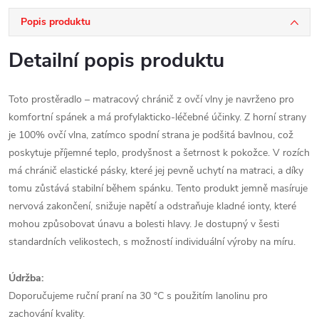
Popis produktu
Detailní popis produktu
Toto prostěradlo – matracový chránič z ovčí vlny je navrženo pro
komfortní spánek a má profylakticko-léčebné účinky. Z horní strany
je 100% ovčí vlna, zatímco spodní strana je podšitá bavlnou, což
poskytuje příjemné teplo, prodyšnost a šetrnost k pokožce. V rozích
má chránič elastické pásky, které jej pevně uchytí na matraci, a díky
tomu zůstává stabilní během spánku. Tento produkt jemně masíruje
nervová zakončení, snižuje napětí a odstraňuje kladné ionty, které
mohou způsobovat únavu a bolesti hlavy. Je dostupný v šesti
standardních velikostech, s možností individuální výroby na míru.
Údržba:
Doporučujeme ruční praní na 30 °C s použitím lanolinu pro
zachování kvality.