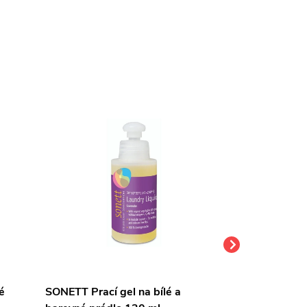
é
SONETT Prací gel na bílé a
Purity Vision 