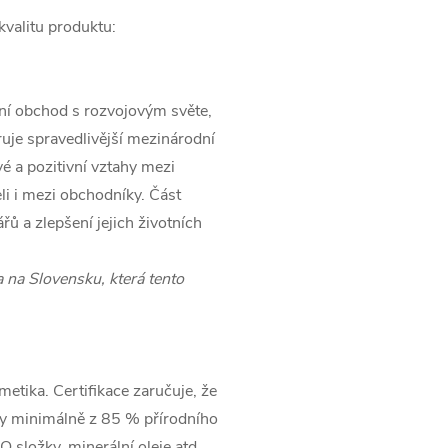
 kvalitu produktu:
dní obchod s rozvojovým světe,
ruje spravedlivější mezinárodní
 a pozitivní vztahy mezi
li i mezi obchodníky. Část
ů a zlepšení jejich životních
 na Slovensku, která tento
metika. Certifikace zaručuje, že
žky minimálně z 85 % přírodního
 složky, minerální oleje atd.