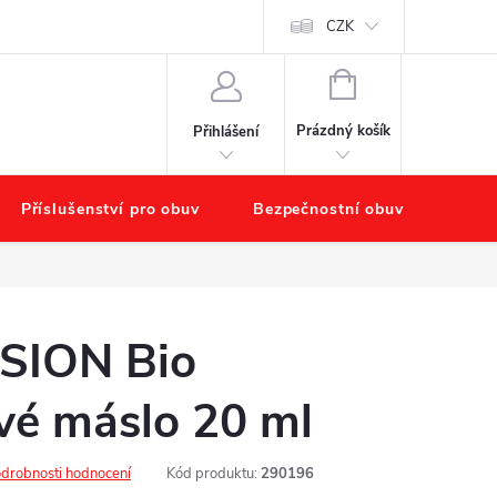
chodu
Náš příběh – O nás
Obchodní podmínky
CZK
Podmínky ochr
NÁKUPNÍ
KOŠÍK
Prázdný košík
Přihlášení
Příslušenství pro obuv
Bezpečnostní obuv
Výpr
SION Bio
vé máslo 20 ml
drobnosti hodnocení
Kód produktu:
290196