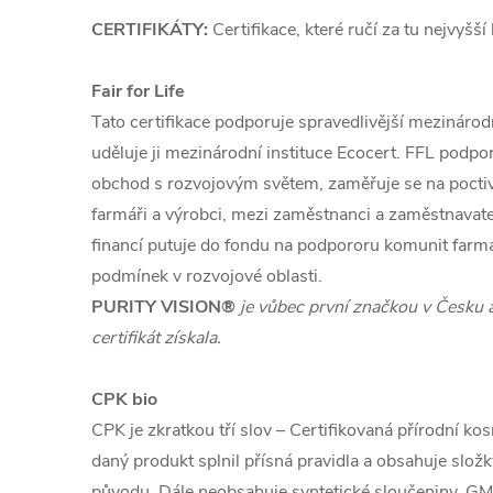
CERTIFIKÁTY:
Certifikace, které ručí za tu nejvyšší
Fair for Life
Tato certifikace podporuje spravedlivější mezináro
uděluje ji mezinárodní instituce Ecocert. FFL podpo
obchod s rozvojovým světem, zaměřuje se na poctivé
farmáři a výrobci, mezi zaměstnanci a zaměstnavate
financí putuje do fondu na podpororu komunit farmář
podmínek v rozvojové oblasti.
PURITY VISION®
je vůbec první značkou v Česku a
certifikát získala.
CPK bio
CPK je zkratkou tří slov – Certifikovaná přírodní kos
daný produkt splnil přísná pravidla a obsahuje slo
původu. Dále neobsahuje syntetické sloučeniny, GMO