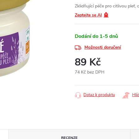
Zklidňující péče pro citlivou pleť
🤖
Zeptejte se AI
Dodání do 1-5 dnů
Možnosti doručení
89 Kč
74 Kč bez DPH
Měrná
cena:
Dotaz k produktu
Hlí
RECENZE