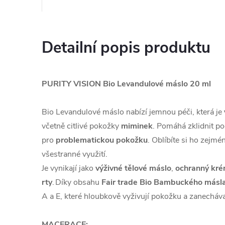
Detailní popis produktu
PURITY VISION Bio Levandulové máslo 20 ml
Bio Levandulové máslo nabízí jemnou péči, která je
včetně citlivé pokožky
miminek
. Pomáhá zklidnit po
pro
problematickou pokožku
. Oblíbíte si ho zejmén
všestranné využití.
Je vynikají jako
výživné tělové máslo
,
ochranný kr
rty
. Díky obsahu
Fair trade Bio Bambuckého másl
A a E, které hloubkově vyživují pokožku a zanecháva
MACERACE: