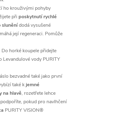
ačí ho krouživými pohyby
ijete při
poskytnutí rychlé
 slunění
dodá vysušené
máhá její regeneraci. Pomůže
 Do horké koupele přidejte
io Levandulové vody PURITY
áslo bezvadné také jako první
vybízí také k
jemné
y na hlavě
, rozetřete lehce
 podpoříte, pokud pro navlhčení
ka
PURITY VISION®