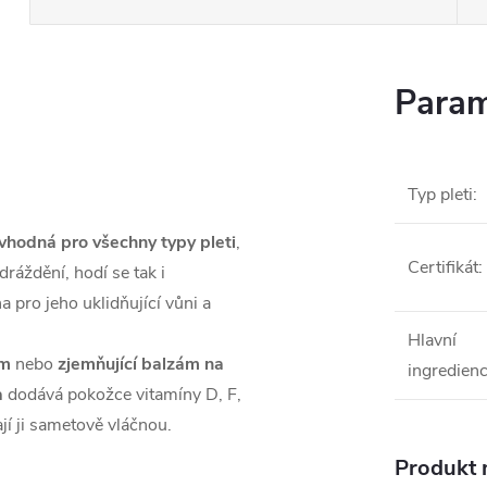
Param
Typ pleti
:
vhodná pro všechny typy pleti
,
Certifikát
:
dráždění, hodí se tak i
a pro jeho uklidňující vůni a
Hlavní
ém
nebo
zjemňující balzám na
ingredien
a
dodává pokožce vitamíny D, F,
jí ji sametově vláčnou.
Produkt n