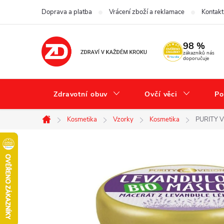
Přejít
Doprava a platba
Vrácení zboží a reklamace
Kontakt
na
obsah
98 %
zákazníků nás
doporučuje
Zdravotní obuv
Ovčí věci
Po
Kosmetika
Vzorky
Kosmetika
PURITY V
Domů