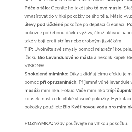
Péče o tělo:
Oceníte ho také jako
tělové máslo
. St
vmasírovat do vlhké pokožky celého těla. Máslo využ
úlevy podrážděné
pokožce po depilaci či epilaci.
Po
pokožce potřebnou dávku výživy, čímž aktivně napo
také v boji proti
striím
nebo drobným jizvičkám.
TIP:
Uvolněte své smysly pomocí relaxační koupele.
lžičku
Bio Levandulového másla
a několik kapek B
VISION®.
Spokojené miminko:
Díky zklidňujícímu efektu je m
pomoc
při opruzeninách
. Příjemná vůně levandule 
masáži
miminka. Pokud Vaše miminko trápí
šupink
kousek másla i do vlhké vlasové pokožky. Hydrataci
pokožky použijete
Bio Květinovou vodu pro mimin
POZNÁMKA:
Vždy používejte na vlhkou pokožku.