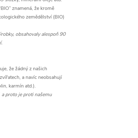
 “BIO” znamená, že kromě
kologického zemědělství (BIO)
ýrobky, obsahovaly alespoň 90
í.
ťuje, že žádný z našich
zvířatech, a navíc neobsahují
lin
, karmín atd.).
, a proto je proti našemu