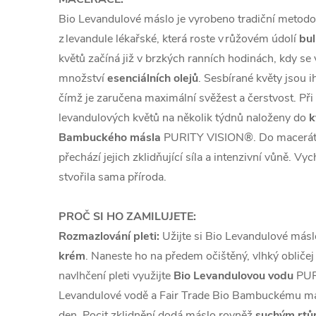
Bio Levandulové máslo je vyrobeno tradiční metod
z levandule lékařské, která roste v růžovém údolí
bul
květů začíná již v brzkých ranních hodinách, kdy se v
množství
esenciálních olejů
. Sesbírané květy jsou 
čímž je zaručena maximální svěžest a čerstvost. Při
levandulových květů na několik týdnů naloženy do
k
Bambuckého másla
PURITY VISION®. Do macerátu
přechází jejich zklidňující síla a intenzivní vůně. Vy
stvořila sama příroda.
PROČ SI HO ZAMILUJETE:
Rozmazlování pleti:
Užijte si Bio Levandulové másl
krém
. Naneste ho na předem očištěný, vlhký obličej 
navlhčení pleti využijte
Bio Levandulovou vodu
PUR
Levandulové vodě a Fair Trade Bio Bambuckému más
den. Pocit zklidnění dodá máslo rovněž
suchým rt