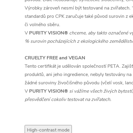
Výrobky zároveň nesmí být testované na zvířatech.
standardů pro CPK zaručuje také původ surovin z e
či volného sběru.
V
PURITY VISION®
chceme, aby takto označené v
% surovin pocházejících z ekologického zemědělstv
CRUELTY FREE and VEGAN
Tento certifikát je udělován společností PETA. Zajiš
produktů, ani jeho ingredience, nebyly testovány na 
žádné suroviny živočišného původu (včelí vosk,
lano
V
PURITY VISION®
si vážíme všech živých bytostí
přesvědčení cokoliv testovat na zvířatech.
High-contrast mode