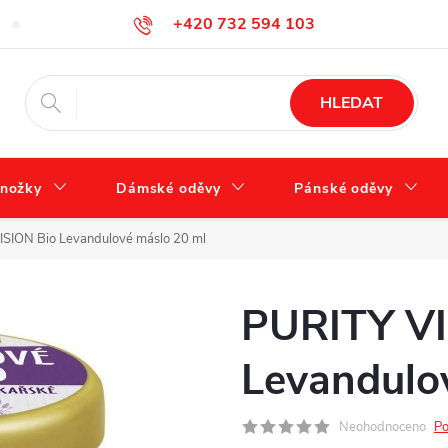
+420 732 594 103
Tabulka velikostí
Jak se správně starat o obuv?
Hodnocení ob
info@zdravotnidoplnky.com
HLEDAT
nožky
Dámské oděvy
Pánské oděvy
ISION Bio Levandulové máslo 20 ml
PURITY VI
Levandulo
Neohodnoceno
Po