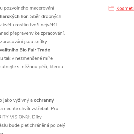
ou pozvolného macerování
Kosmeti
harských hor
. Sběr drobných
 květu rostlin tvoří největší
ihned přepraveny ke zpracování,
 zpracování jsou snítky
valitního Bio Fair Trade
 tak v nezmenšené míře
chutnejte si něžnou péči, kterou
o jako výživný a
ochranný
a nechte chvíli vstřebat. Pro
ITY VISION®. Díky
lu bude pleť chráněná po celý
ům
.