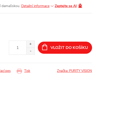
🤖
ůží damašskou.
Detailní informace
Zeptejte se AI
VLOŽIT DO KOŠÍKU
dací pes
Tisk
Značka:
PURITY VISION