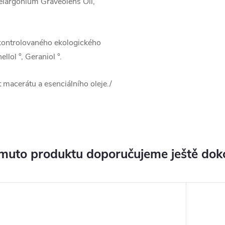
elargonium Graveolens Oil,
kontrolovaného ekologického
lol °, Geraniol °.
 macerátu a esenciálního oleje./
muto produktu doporučujeme ještě dok