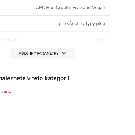
CPK Bio, Cruelty Free and Vegan
pro všechny typy pleti
redience
:
Růže
VŠECHNY PARAMETRY
aleznete v této kategorii
 sady