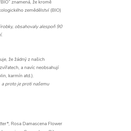
 “BIO” znamená, že kromě
kologického zemědělství (BIO)
ýrobky, obsahovaly alespoň 90
í.
ťuje, že žádný z našich
zvířatech, a navíc neobsahují
lin
, karmín atd.).
, a proto je proti našemu
tter*, Rosa Damascena Flower