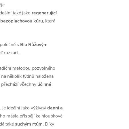
ěje
deální také jako
regenerující
bezoplachovou kúru
, která
společně s
Bio Růžovým
ť rozzáří.
adiční metodou pozvolného
na několik týdnů naložena
ě přechází všechny
účinné
. Je ideální jako výživný
denní a
ho másla přispějí ke hloubkové
dá také
suchým rtům
. Díky