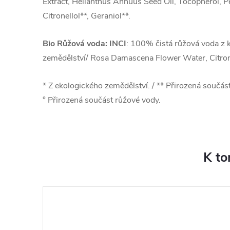
Extract, Helianthus Annuus Seed Oil, Tocopherol, P
Citronellol**, Geraniol**.
Bio Růžová voda: INCI
: 100% čistá růžová voda z 
zemědělství/ Rosa Damascena Flower Water, Citronel
* Z ekologického zemědělství. / ** Přirozená součást
° Přirozená součást růžové vody.
K to