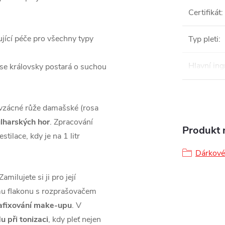
Certifikát
:
zující péče pro všechny typy
Typ pleti
:
Hlavní ing
 se královsky postará o suchou
vzácné růže damašské (rosa
lharských hor
. Zpracování
Produkt n
ilace, kdy je na 1 litr
Dárkové
 Zamilujete si ji pro její
ímu flakonu s rozprašovačem
afixování make-upu
. V
u při tonizaci
, kdy pleť nejen