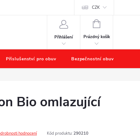
chodu
Náš příběh – O nás
Obchodní podmínky
CZK
Podmínky ochr
NÁKUPNÍ
KOŠÍK
Prázdný košík
Přihlášení
Příslušenství pro obuv
Bezpečnostní obuv
Výpr
ion Bio omlazující
drobnosti hodnocení
Kód produktu:
290210