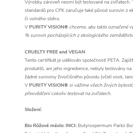
Výrobky zároveň nesmí být testované na zvířatech.
standardů pro CPK zaručuje také původ surovin z e
či volného sběru.
V
PURITY VISION®
chceme, aby takto označené v
% surovin pocházejících z ekologického zemědělstv
CRUELTY FREE and VEGAN
Tento certifikát je udělován společností PETA. Zajiš
produktů, ani jeho ingredience, nebyly testovány na 
žádné suroviny živočišného původu (včelí vosk,
lano
V
PURITY VISION®
si vážíme všech živých bytostí
přesvědčení cokoliv testovat na zvířatech.
Složení:
Bio Růžové máslo: INCI:
Butyrospermum Parkii Bu