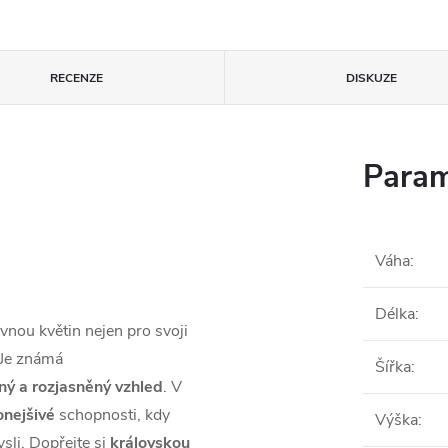
RECENZE
DISKUZE
Param
Váha
:
Délka
:
nou květin nejen pro svoji
. Je známá
Šířka
:
ný a rozjasněný vzhled
. V
onejšivé
schopnosti, kdy
Výška
:
sli. Dopřejte si
královskou