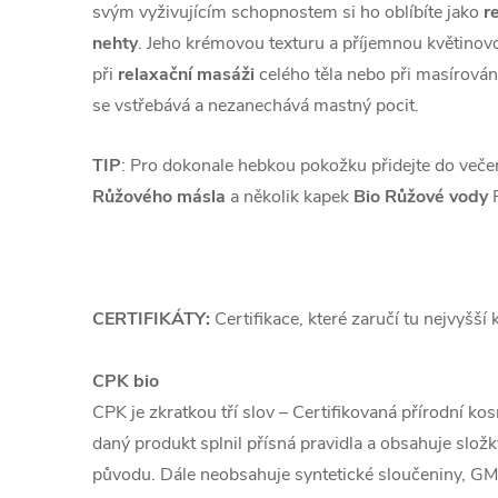
svým vyživujícím schopnostem si ho oblíbíte jako
r
nehty
. Jeho krémovou texturu a příjemnou květinov
při
relaxační masáži
celého těla nebo při masírován
se vstřebává a nezanechává mastný pocit.
TIP
: Pro dokonale hebkou pokožku přidejte do večer
Růžového másla
a několik kapek
Bio Růžové vody
CERTIFIKÁTY:
Certifikace, které zaručí tu nejvyšší 
CPK bio
CPK je zkratkou tří slov – Certifikovaná přírodní kos
daný produkt splnil přísná pravidla a obsahuje slo
původu. Dále neobsahuje syntetické sloučeniny, GMO