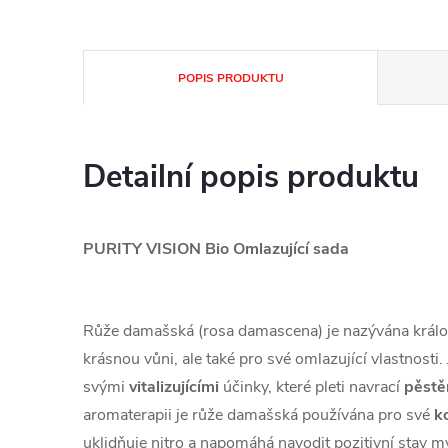
POPIS PRODUKTU
Detailní popis produktu
PURITY VISION Bio Omlazující sada
Růže damašská (rosa damascena) je nazývána králov
krásnou vůni, ale také pro své omlazující vlastnosti
svými
vitalizujícími
účinky, které pleti navrací
pěstě
aromaterapii je růže damašská používána pro své
k
uklidňuje nitro a napomáhá navodit pozitivní stav my