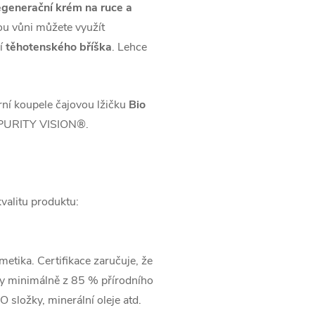
egenerační krém na ruce a
ou vůni můžete využít
í
těhotenského bříška
. Lehce
ní koupele čajovou lžičku
Bio
PURITY VISION®.
kvalitu produktu:
metika. Certifikace zaručuje, že
žky minimálně z 85 % přírodního
 složky, minerální oleje atd.