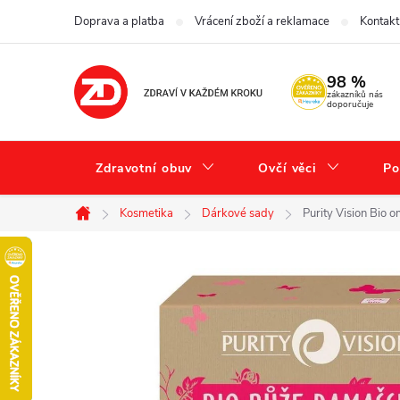
Přejít
Doprava a platba
Vrácení zboží a reklamace
Kontakt
na
obsah
98 %
zákazníků nás
doporučuje
Zdravotní obuv
Ovčí věci
Po
Kosmetika
Dárkové sady
Purity Vision Bio o
Domů