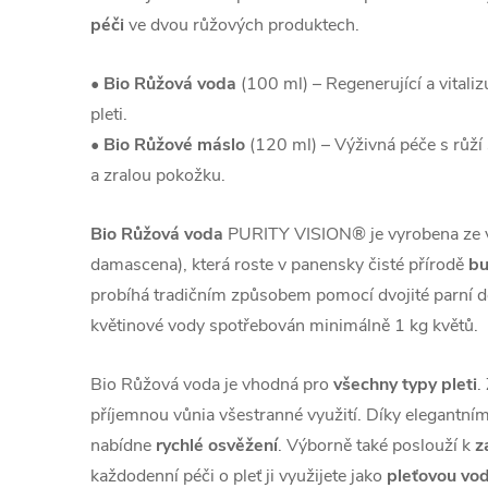
péči
ve dvou růžových produktech.
• Bio Růžová voda
(100 ml) – Regenerující a vitali
pleti.
• Bio Růžové máslo
(120 ml) – Výživná péče s růží
a zralou pokožku.
Bio Růžová voda
PURITY VISION® je vyrobena ze 
damascena), která roste v panensky čisté přírodě
bu
probíhá tradičním způsobem pomocí dvojité parní dest
květinové vody spotřebován minimálně 1 kg květů.
Bio Růžová voda je vhodná pro
všechny typy pleti
.
příjemnou vůnia všestranné využití. Díky elegantn
nabídne
rychlé osvěžení
. Výborně také poslouží k
z
každodenní péči o pleť ji využijete jako
pleťovou vod