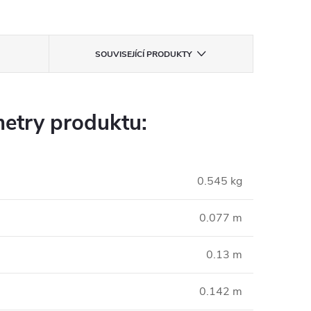
SOUVISEJÍCÍ PRODUKTY
etry produktu:
0.545 kg
0.077 m
0.13 m
0.142 m