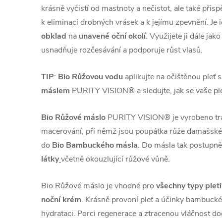
krásně vyčistí od mastnoty a nečistot, ale také přisp
k eliminaci drobných vrásek a k jejímu zpevnění. Je i
obklad
na
unavené oční okolí
. Využijete ji dále jako
usnadňuje rozčesávání a podporuje růst vlasů.
TIP
:
Bio Růžovou vodu
aplikujte na očištěnou pleť 
máslem
PURITY VISION® a sledujte, jak se vaše ple
Bio Růžové máslo
PURITY VISION® je vyrobeno tr
macerování, při němž jsou poupátka růže damašské 
do
Bio Bambuckého másla
. Do másla tak postupn
látky
včetně okouzlující růžové vůně.
Bio Růžové máslo je vhodné pro
všechny typy pleti
noční krém
. Krásně provoní pleť a účinky bambucké
hydrataci. Porci regenerace a ztracenou vláčnost do