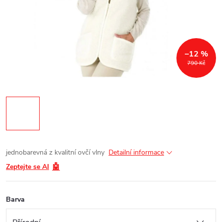
–12 %
790 Kč
jednobarevná
z kvalitní ovčí vlny
Detailní informace
🤖
Zeptejte se AI
Barva