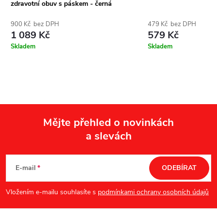
zdravotní obuv s páskem - černá
900 Kč bez DPH
479 Kč bez DPH
1 089 Kč
579 Kč
Skladem
Skladem
Mějte přehled o novinkách
a slevách
Z
á
E-mail
ODEBÍRAT
p
Vložením e-mailu souhlasíte s
podmínkami ochrany osobních údajů