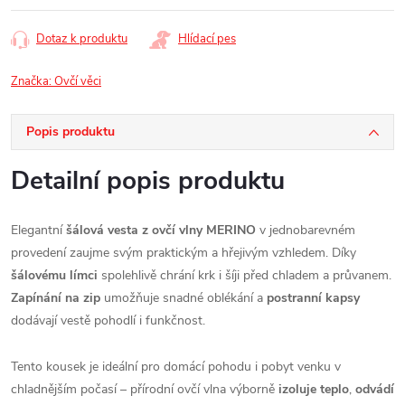
Dotaz k produktu
Hlídací pes
Značka:
Ovčí věci
Popis produktu
Detailní popis produktu
Elegantní
šálová vesta z ovčí vlny MERINO
v jednobarevném
provedení zaujme svým praktickým a hřejivým vzhledem. Díky
šálovému límci
spolehlivě chrání krk i šíji před chladem a průvanem.
Zapínání na zip
umožňuje snadné oblékání a
postranní kapsy
dodávají vestě pohodlí i funkčnost.
Tento kousek je ideální pro domácí pohodu i pobyt venku v
chladnějším počasí – přírodní ovčí vlna výborně
izoluje teplo
,
odvádí