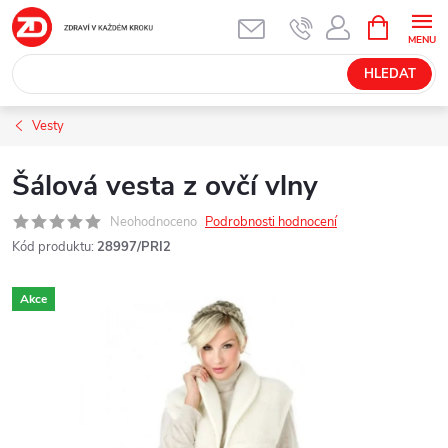
Přejít
NÁKUPNÍ
KOŠÍK
na
obsah
HLEDAT
Vesty
Šálová vesta z ovčí vlny
Neohodnoceno
Podrobnosti hodnocení
Kód produktu:
28997/PRI2
Akce