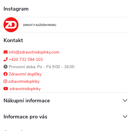
a
Instagram
t
í
Kontakt
info@zdravotnidoplnky.com
+420 732 594 103
Provozní doba: Po - Pá 9:00 - 16:00
Zdravotní doplňky
zdravotnidoplnky
zdravotnidoplnky
Nákupní informace
Informace pro vás