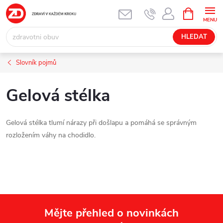
Přejít
NÁKUPNÍ
KOŠÍK
na
obsah
HLEDAT
Slovník pojmů
Gelová stélka
Gelová stélka tlumí nárazy při došlapu a pomáhá se správným
rozložením váhy na chodidlo.
Mějte přehled o novinkách