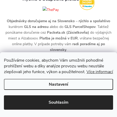
Objednávky doručujeme aj na Slovensko
–
rýchlo a spoľahlivo
kuriérom
GLS na adresu
alebo do
GLS ParcelShopov
. Taktiež
ponúkame doručenie cez
Packeta.sk (Zásielkovňa)
do výdajných
miest a Alzaboxov.
Platba je možná v EUR
, vrátane bezpečnej
online platby. V prípade potreby vám
radi poradíme aj po
slovensky
.
Používáme cookies, abychom Vám umožnili pohodlné
prohlížení webu a díky analýze provozu webu neustále
zlepšovali jeho funkce, výkon a použitelnost.
Více informací
Nastavení
Copyright 2026
zdravotnidoplnky.com
. Všechna práva vyhrazena.
Upravit nastavení cookies
Souhlasím
Vytvořil Shoptet