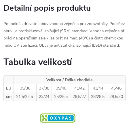
Detailní popis produktu
Pohodlná zdravotní obuv vhodná zejména pro zdravotníky. Podešev
obuvi je protiskluzová, splňující (SRA) standard. Vhodná zejména při
práci na operačním sále - lze prát na max. (40°C) a čistit chemickou
nebo UV sterilizací. Obuv je antistatická, splňující (ESD) standard.
Tabulka velikostí
Velikost / Délka chodidla
EU
35/36
37/38
39/40
41/42
43/44
45/46
cm
21,5/22,5
23/24
25/25,5
26,5/27
28/28,5
29,5/30