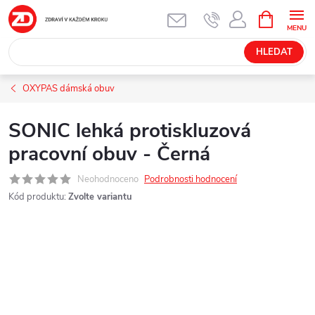
Přejít
NÁKUPNÍ
KOŠÍK
na
obsah
HLEDAT
OXYPAS dámská obuv
SONIC lehká protiskluzová
pracovní obuv - Černá
Neohodnoceno
Podrobnosti hodnocení
Kód produktu:
Zvolte variantu