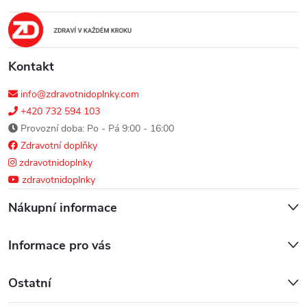
t
í
Kontakt
info@zdravotnidoplnky.com
+420 732 594 103
Provozní doba: Po - Pá 9:00 - 16:00
Zdravotní doplňky
zdravotnidoplnky
zdravotnidoplnky
Nákupní informace
Informace pro vás
Ostatní