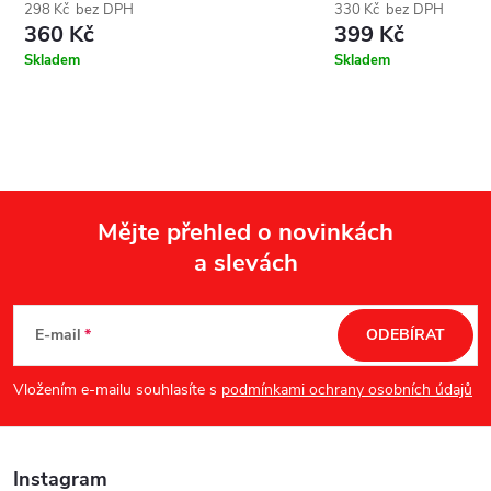
298 Kč bez DPH
330 Kč bez DPH
360 Kč
399 Kč
Skladem
Skladem
Mějte přehled o novinkách
a slevách
Z
á
E-mail
ODEBÍRAT
p
Vložením e-mailu souhlasíte s
podmínkami ochrany osobních údajů
a
Instagram