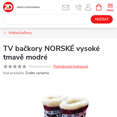
Přejít
NÁKUPNÍ
KOŠÍK
na
obsah
HLEDAT
Vlněné bačkory
TV bačkory NORSKÉ vysoké
tmavě modré
Neohodnoceno
Podrobnosti hodnocení
Kód produktu:
Zvolte variantu