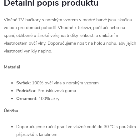
Detailní popis produktu
Vlněné TV bačkory s norským vzorem v modré barvě jsou skvělou
volbou pro domácí pohodlí. Vhodné k televizi, počítači nebo na
spaní, oblíbené u široké veřejnosti díky lehkosti a unikátním
vlastnostem ovčí vlny. Doporučujeme nosit na holou nohu, aby jejich
vlastnosti vynikly naplno.
Materiál
Svršek:
100% ovčí vlna s norským vzorem
Podrážka:
Protiskluzová guma
Ornament:
100% akryl
Údržba
Doporučujeme ruční praní ve vlažné vodě do 30 °C s použitím
přípravků s lanolinem.