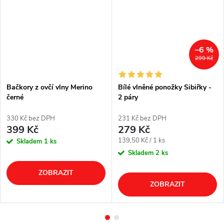
–6 %
299 Kč
Bačkory z ovčí vlny Merino
Bílé vlněné ponožky Sibiřky -
černé
2 páry
330 Kč bez DPH
231 Kč bez DPH
399 Kč
279 Kč
Měrná
139,50 Kč / 1 ks
Skladem
1 ks
cena:
Skladem
2 ks
ZOBRAZIT
ZOBRAZIT