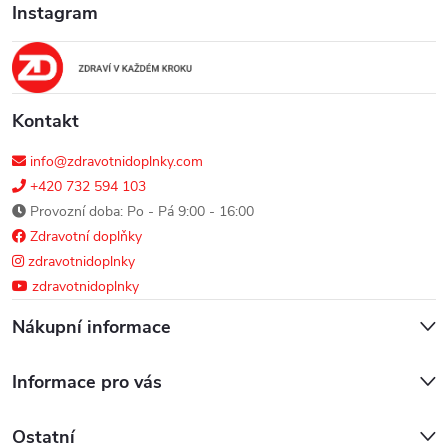
Instagram
t
í
Kontakt
info@zdravotnidoplnky.com
+420 732 594 103
Provozní doba: Po - Pá 9:00 - 16:00
Zdravotní doplňky
zdravotnidoplnky
zdravotnidoplnky
Nákupní informace
Informace pro vás
Ostatní