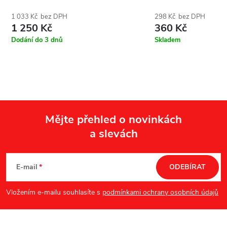
1 033 Kč bez DPH
298 Kč bez DPH
1 250 Kč
360 Kč
Dodání do 3 dnů
Skladem
Mějte přehled o novinkách
a slevách
Z
á
E-mail
ODEBÍRAT
p
Vložením e-mailu souhlasíte s
podmínkami ochrany osobních údajů
a