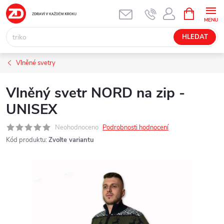
Přejít
NÁKUPNÍ
KOŠÍK
na
obsah
HLEDAT
Vlněné svetry
Vlněný svetr NORD na zip -
UNISEX
Neohodnoceno
Podrobnosti hodnocení
Kód produktu:
Zvolte variantu