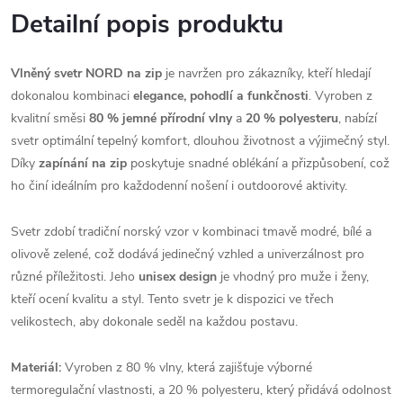
Detailní popis produktu
Vlněný svetr NORD na zip
je navržen pro zákazníky, kteří hledají
dokonalou kombinaci
elegance, pohodlí a funkčnosti
. Vyroben z
kvalitní směsi
80 % jemné přírodní vlny
a
20 % polyesteru
, nabízí
svetr optimální tepelný komfort, dlouhou životnost a výjimečný styl.
Díky
zapínání na zip
poskytuje snadné oblékání a přizpůsobení, což
ho činí ideálním pro každodenní nošení i outdoorové aktivity.
Svetr zdobí tradiční norský vzor v kombinaci tmavě modré, bílé a
olivově zelené, což dodává jedinečný vzhled a univerzálnost pro
různé příležitosti. Jeho
unisex design
je vhodný pro muže i ženy,
kteří ocení kvalitu a styl. Tento svetr je k dispozici ve třech
velikostech, aby dokonale seděl na každou postavu.
Materiál:
Vyroben z 80 % vlny, která zajišťuje výborné
termoregulační vlastnosti, a 20 % polyesteru, který přidává odolnost