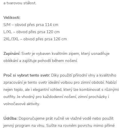
a tvarovou stálost.
Velikosti:
S/M – obvod přes prsa 114 cm
L/XL – obvod přes prsa 120 cm
2XL/3XL – obvod přes prsa 126 cm
Zapínání:
Svetr je vybaven kvalitním zipem, který usnadňuje
oblékání a zajišťuje pohodlí během nošení.
Proč si vybrat tento svetr:
Díky použití přírodní vlny a kvalitního
zpracování je tento svetr ideální volbou pro zimní období. Nabízí
nejen teplo, ale i elegantní vzhled, který lze kombinovat s různými
outfity. Je vhodný pro každodenní nošení, zimní procházky i
volnočasové aktivity.
Údržba:
Doporučujeme prát ručně ve vlažné vodě nebo použít
jemný program na vlnu. Sušte na rovném povrchu mimo přímé