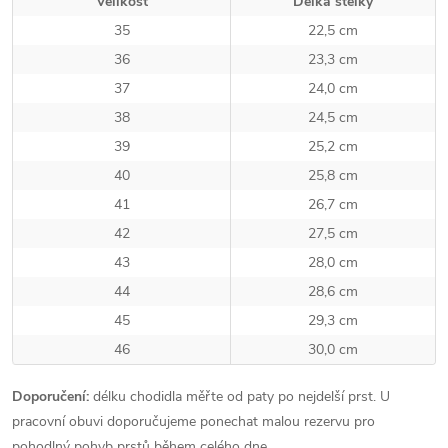
Velikost
Délka stélky
35
22,5 cm
36
23,3 cm
37
24,0 cm
38
24,5 cm
39
25,2 cm
40
25,8 cm
41
26,7 cm
42
27,5 cm
43
28,0 cm
44
28,6 cm
45
29,3 cm
46
30,0 cm
Doporučení:
délku chodidla měřte od paty po nejdelší prst. U
pracovní obuvi doporučujeme ponechat malou rezervu pro
pohodlný pohyb prstů během celého dne.