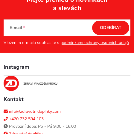
a slevách
Z
á
E-mail
ODEBÍRAT
p
Vložením e-mailu souhlasíte s
podmínkami ochrany osobních údajů
a
Instagram
t
í
Kontakt
info@zdravotnidoplnky.com
+420 732 594 103
Provozní doba: Po - Pá 9:00 - 16:00
Zdravotní doplňky