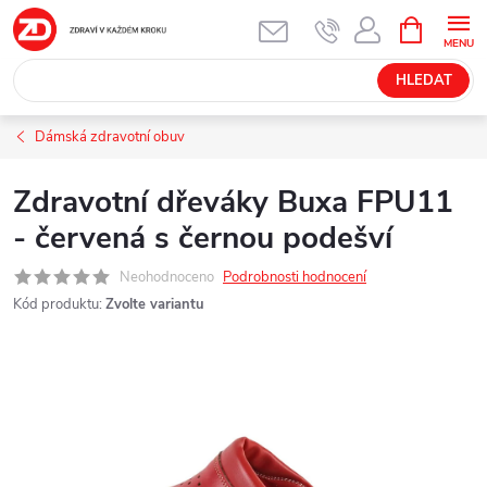
Přejít
NÁKUPNÍ
KOŠÍK
na
obsah
HLEDAT
Dámská zdravotní obuv
Zdravotní dřeváky Buxa FPU11
- červená s černou podešví
Neohodnoceno
Podrobnosti hodnocení
Kód produktu:
Zvolte variantu