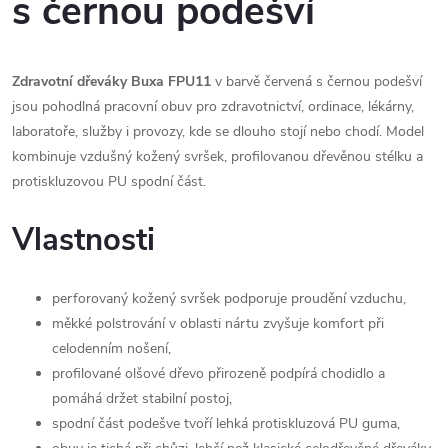
s černou podešví
Zdravotní dřeváky Buxa FPU11
v barvě červená s černou podešví
jsou pohodlná pracovní obuv pro zdravotnictví, ordinace, lékárny,
laboratoře, služby i provozy, kde se dlouho stojí nebo chodí. Model
kombinuje vzdušný kožený svršek, profilovanou dřevěnou stélku a
protiskluzovou PU spodní část.
Vlastnosti
perforovaný kožený svršek podporuje proudění vzduchu,
měkké polstrování v oblasti nártu zvyšuje komfort při
celodenním nošení,
profilované olšové dřevo přirozeně podpírá chodidlo a
pomáhá držet stabilní postoj,
spodní část podešve tvoří lehká protiskluzová PU guma,