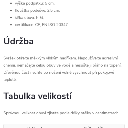
výška podpatku: 5 cm,
tloušťka podešve: 2,5 cm,
šířka obuvi: F-G,
certifikace: CE, EN ISO 20347.
Údržba
Svršek otírejte měkkým vlhkým hadříkem. Nepoužívejte agresivní
chemii, nemáčejte celou obuv ve vodě a nesušte ji přímo na topení.
Dřevěnou část nechte po nošení volně vyschnout při pokojové
teplotě.
Tabulka velikostí
Správnou velikost obuvi zjistíte podle délky stélky v centimetrech.