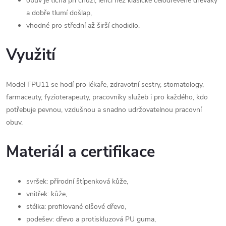
obuv je tichá při chůzi, lehčí než klasické celodřevěné dřeváky
a dobře tlumí došlap,
vhodné pro střední až širší chodidlo.
Využití
Model FPU11 se hodí pro lékaře, zdravotní sestry, stomatology,
farmaceuty, fyzioterapeuty, pracovníky služeb i pro každého, kdo
potřebuje pevnou, vzdušnou a snadno udržovatelnou pracovní
obuv.
Materiál a certifikace
svršek: přírodní štípenková kůže,
vnitřek: kůže,
stélka: profilované olšové dřevo,
podešev: dřevo a protiskluzová PU guma,