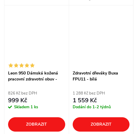
stélkou. Hlavní vlastnosti této
obuvi Lehká pracovní obuv
navržená pro pohodlí a
stabilitu při...
Leon 950 Dámská kožená
Zdravotní dřeváky Buxa
pracovní zdravotní obuv -
FPU11 - bílá
černá
826 Kč bez DPH
1 288 Kč bez DPH
999 Kč
1 559 Kč
Skladem
1 ks
Dodání do 1-2 týdnů
ZOBRAZIT
ZOBRAZIT