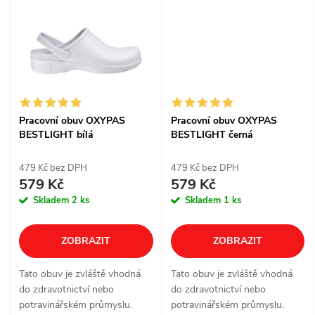
t
ů
ů
Pracovní obuv OXYPAS
Pracovní obuv OXYPAS
BESTLIGHT bílá
BESTLIGHT černá
479 Kč bez DPH
479 Kč bez DPH
579 Kč
579 Kč
Skladem
2 ks
Skladem
1 ks
ZOBRAZIT
ZOBRAZIT
Tato obuv je zvláště vhodná
Tato obuv je zvláště vhodná
do zdravotnictví nebo
do zdravotnictví nebo
potravinářském průmyslu.
potravinářském průmyslu.