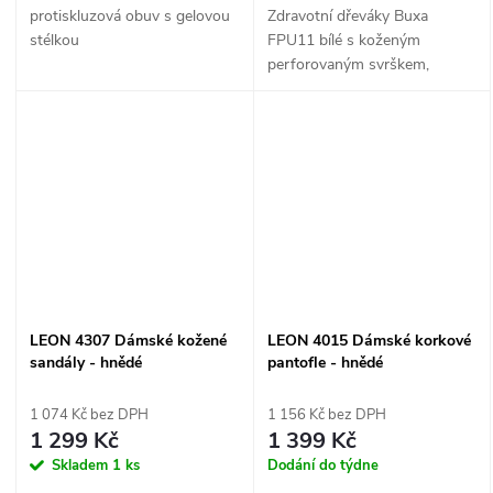
protiskluzová obuv s gelovou
Zdravotní dřeváky Buxa
stélkou
FPU11 bílé s koženým
perforovaným svrškem,
profilovanou dřevěnou stélkou
a protiskluzovou PU podešví.
Vhodné pro zdravotnictví i
celodenní práci ve stoje.
LEON 4307 Dámské kožené
LEON 4015 Dámské korkové
sandály - hnědé
pantofle - hnědé
1 074 Kč bez DPH
1 156 Kč bez DPH
1 299 Kč
1 399 Kč
Skladem
1 ks
Dodání do týdne