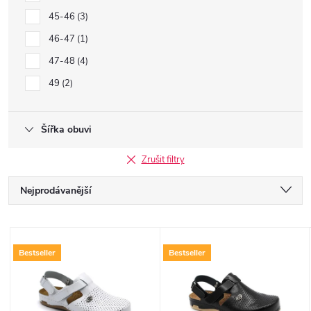
45-46
3
46-47
1
47-48
4
49
2
Šířka obuvi
Zrušit filtry
Ř
Nejprodávanější
a
Nejlevnější
V
Nejdražší
z
Bestseller
Bestseller
ý
Abecedně
e