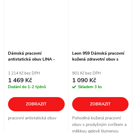
Dámská pracovní
Leon 959 Dámská pracovní
antistatická obuv LINA -
kožená zdravotní obuv s
Fuchsiová
plnou patou - bílá
1 214 Kč bez DPH
901 Kč bez DPH
1 469 Kč
1 090 Kč
Dodání do 1-2 týdnů
Skladem
3 ks
ZOBRAZIT
ZOBRAZIT
pracovní antistatická obuv
Pohodlná kožená pracovní
obuv s prodyšným svrškem a
měkkou gelově tlumenou