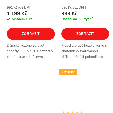
černé
cyklámenové
991 Kč bez DPH
826 Kč bez DPH
1 199 Kč
999 Kč
Skladem
1 ks
Dodání do 1-2 týdnů
ZOBRAZIT
ZOBRAZIT
Dámské kožené zdravotní
Model z pravé kůže a korku s
sandály LEON 520 Comfort v
anatomicky tvarovanou
černé barvě s koženým
stélkou přináší pohodlí pro
vnitřkem a pružnou
každodenní nošení doma, v
protiskluznou podešví.
práci i ve volném čase. Pásky
Bestseller
Pohodlný otevřený střih se
na suchý zip usnadňují rychlé
dvěma nastavitelnými pásky
obouvání i...
je...