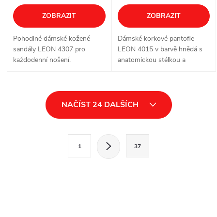
ZOBRAZIT
ZOBRAZIT
Pohodlné dámské kožené
Dámské korkové pantofle
sandály LEON 4307 pro
LEON 4015 v barvě hnědá s
každodenní nošení.
anatomickou stélkou a
nastavitelnými přezkami.
O
NAČÍST 24 DALŠÍCH
v
l
S
1
37
t
á
r
d
á
a
n
k
c