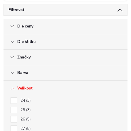
Filtrovat
Dle ceny
Dle štítku
Značky
Barva
Velikost
24
3
25
3
26
5
27
5