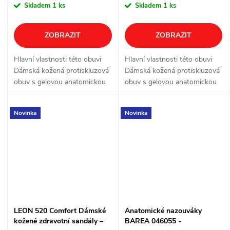
Skladem
1 ks
Skladem
1 ks
ZOBRAZIT
ZOBRAZIT
Hlavní vlastnosti této obuvi
Hlavní vlastnosti této obuvi
Dámská kožená protiskluzová
Dámská kožená protiskluzová
obuv s gelovou anatomickou
obuv s gelovou anatomickou
stélkou a měkkým došlapem
stélkou a měkkým došlapem
Novinka
Novinka
LEON 520 Comfort Dámské
Anatomické nazouváky
kožené zdravotní sandály –
BAREA 046055 -