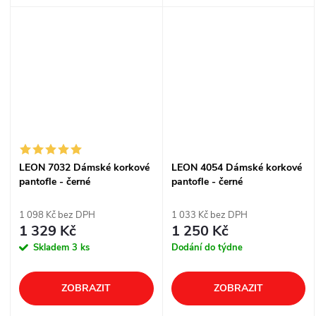
Doporučujeme zvolit o jednu
Doporučujeme zvolit o jednu
velikost větší než je Vaše
velikost větší než je Vaše
běžná velikost.
běžná velikost.
LEON 7032 Dámské korkové
LEON 4054 Dámské korkové
pantofle - černé
pantofle - černé
1 098 Kč bez DPH
1 033 Kč bez DPH
1 329 Kč
1 250 Kč
Skladem
3 ks
Dodání do týdne
ZOBRAZIT
ZOBRAZIT