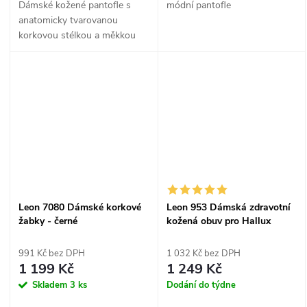
Dámské kožené pantofle s
módní pantofle
anatomicky tvarovanou
korkovou stélkou a měkkou
semišovou nášlapnou vrstvou
pro pohodlné každodenní
nošení doma i venku.
Leon 7080 Dámské korkové
Leon 953 Dámská zdravotní
žabky - černé
kožená obuv pro Hallux
Valgus - černá
991 Kč bez DPH
1 032 Kč bez DPH
1 199 Kč
1 249 Kč
Skladem
3 ks
Dodání do týdne