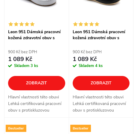
p
n
i
í
s
Leon 951 Dámská pracovní
Leon 951 Dámská pracovní
p
kožená zdravotní obuv s
kožená zdravotní obuv s
p
páskem - bílá
páskem - černá
r
900 Kč bez DPH
900 Kč bez DPH
r
1 089 Kč
1 089 Kč
o
Skladem
3 ks
Skladem
4 ks
o
d
ZOBRAZIT
ZOBRAZIT
d
u
Hlavní vlastnosti této obuvi
Hlavní vlastnosti této obuvi
u
Lehká certifikovaná pracovní
Lehká certifikovaná pracovní
k
obuv s protiskluzovou
obuv s protiskluzovou
k
podrážkou
podrážkou
t
Bestseller
Bestseller