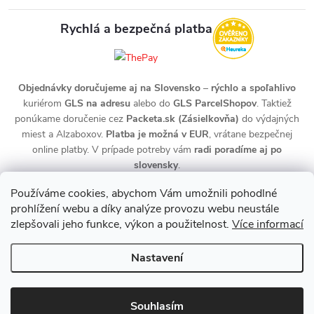
Rychlá a bezpečná platba
Objednávky doručujeme aj na Slovensko
–
rýchlo a spoľahlivo
kuriérom
GLS na adresu
alebo do
GLS ParcelShopov
. Taktiež
ponúkame doručenie cez
Packeta.sk (Zásielkovňa)
do výdajných
miest a Alzaboxov.
Platba je možná v EUR
, vrátane bezpečnej
online platby. V prípade potreby vám
radi poradíme aj po
slovensky
.
Používáme cookies, abychom Vám umožnili pohodlné
prohlížení webu a díky analýze provozu webu neustále
zlepšovali jeho funkce, výkon a použitelnost.
Více informací
Nastavení
Copyright 2026
zdravotnidoplnky.com
. Všechna práva vyhrazena.
Upravit nastavení cookies
Souhlasím