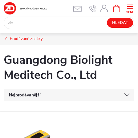
Přejít
NÁKUPNÍ
KOŠÍK
na
obsah
HLEDAT
Prodávané značky
Guangdong Biolight
Meditech Co., Ltd
Ř
Nejprodávanější
a
Nejlevnější
V
Nejdražší
z
ý
Abecedně