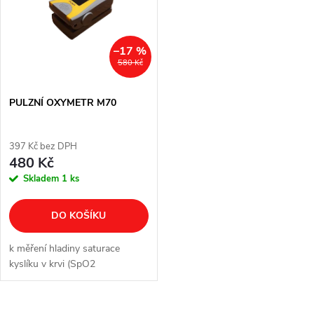
e
p
n
i
–17 %
580 Kč
í
s
p
PULZNÍ OXYMETR M70
p
r
397 Kč bez DPH
r
480 Kč
o
Skladem
1 ks
o
d
DO KOŠÍKU
d
u
k měření hladiny saturace
u
kyslíku v krvi (SpO2
k
k