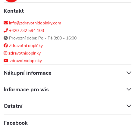
k
y
Kontakt
v
info@zdravotnidoplnky.com
+420 732 594 103
ý
Provozní doba: Po - Pá 9:00 - 16:00
Zdravotní doplňky
p
zdravotnidoplnky
i
zdravotnidoplnky
s
Nákupní informace
u
Informace pro vás
Ostatní
Facebook