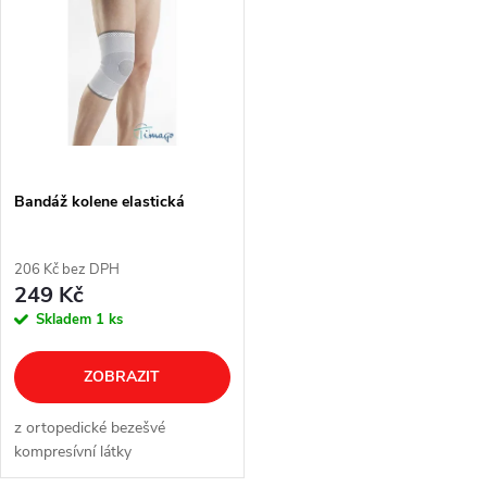
t
t
ů
ů
Bandáž kolene elastická
206 Kč bez DPH
249 Kč
Skladem
1 ks
ZOBRAZIT
z ortopedické bezešvé
kompresívní látky