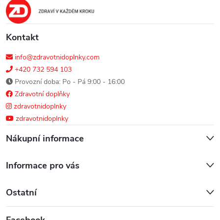
v
í
k
y
Kontakt
v
info@zdravotnidoplnky.com
+420 732 594 103
ý
Provozní doba: Po - Pá 9:00 - 16:00
Zdravotní doplňky
p
zdravotnidoplnky
i
zdravotnidoplnky
s
Nákupní informace
u
Informace pro vás
Ostatní
Facebook