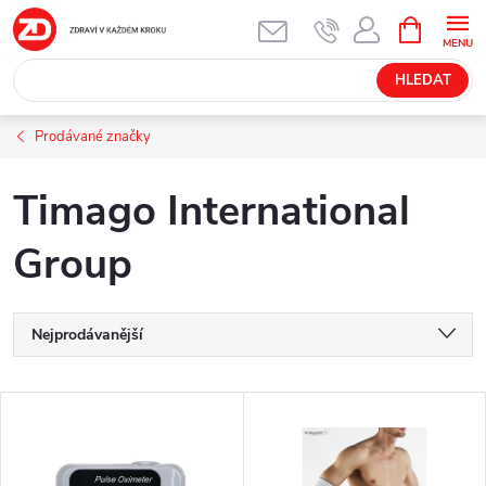
Přejít
NÁKUPNÍ
KOŠÍK
na
obsah
HLEDAT
Prodávané značky
Timago International
Group
Ř
Nejprodávanější
a
Nejlevnější
V
Nejdražší
z
ý
Abecedně