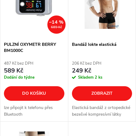
e
p
n
i
–14 %
689 Kč
í
s
p
PULZNÍ OXYMETR BERRY
Bandáž lokte elastická
BM1000C
p
r
487 Kč bez DPH
206 Kč bez DPH
r
589 Kč
249 Kč
o
Dodání do týdne
Skladem
2 ks
o
d
DO KOŠÍKU
ZOBRAZIT
d
u
lze připojit k telefonu přes
Elastická bandáž z ortopedické
u
Bluetooth
bezešvé kompresívní látky
k
k