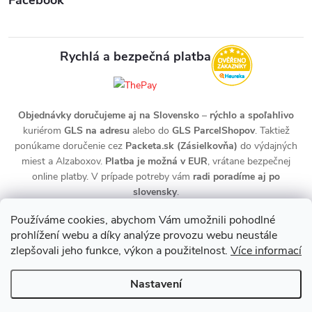
Rychlá a bezpečná platba
Objednávky doručujeme aj na Slovensko
–
rýchlo a spoľahlivo
kuriérom
GLS na adresu
alebo do
GLS ParcelShopov
. Taktiež
ponúkame doručenie cez
Packeta.sk (Zásielkovňa)
do výdajných
miest a Alzaboxov.
Platba je možná v EUR
, vrátane bezpečnej
online platby. V prípade potreby vám
radi poradíme aj po
slovensky
.
Používáme cookies, abychom Vám umožnili pohodlné
prohlížení webu a díky analýze provozu webu neustále
zlepšovali jeho funkce, výkon a použitelnost.
Více informací
Nastavení
Copyright 2026
zdravotnidoplnky.com
. Všechna práva vyhrazena.