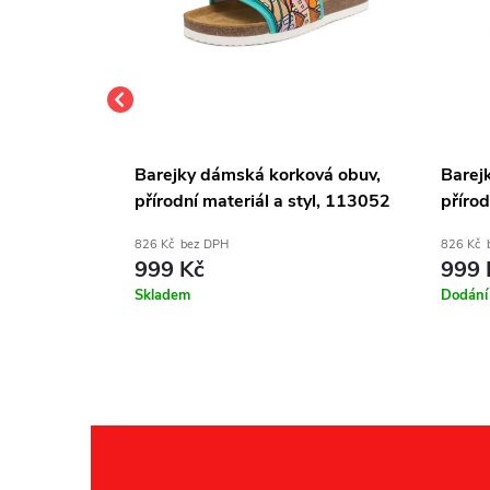
ová obuv,
Barejky dámská korková obuv,
Barej
tyl, 108052
přírodní materiál a styl, 113052
přírod
826 Kč bez DPH
826 Kč 
999 Kč
999 
Skladem
Dodání