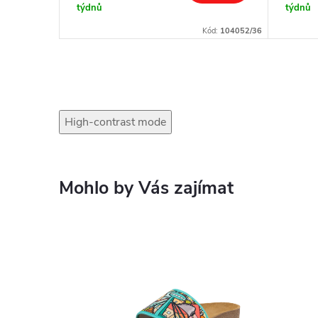
týdnů
týdnů
ód:
114052/36
Kód:
104052/36
High-contrast mode
Mohlo by Vás zajímat