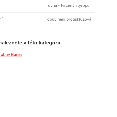
rovná - tvrzený styropor
ní
:
obuv není protiskluzová
aleznete v této kategorii
obuv Barea