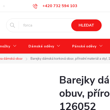
+420 732 594 103
Tabulka velikostí
Jak se správně starat o obuv?
Hodnocení ob
info@zdravotnidoplnky.com
HLEDAT
nožky
Dámské oděvy
Pánské oděvy
ea dámská obuv
Barejky dámská korková obuv, přírodní materiál a styl,
Barejky d
obuv, příro
126052