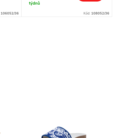
týdnů
týdnů
:
106052/36
Kód:
108052/36