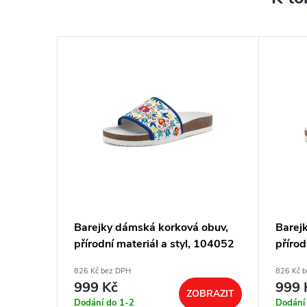
obuv,
Barejky dámská korková obuv,
Barej
 114052
přírodní materiál a styl, 104052
přírod
826 Kč bez DPH
826 Kč 
999 Kč
999 
BRAZIT
ZOBRAZIT
Dodání do 1-2
Dodání