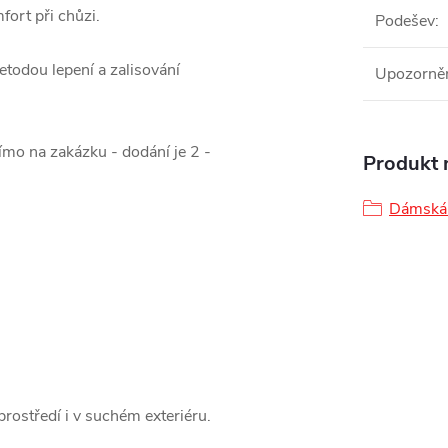
ort při chůzi.
Podešev
:
todou lepení a zalisování
Upozorně
mo na zakázku - dodání je 2 -
Produkt n
Dámská 
ostředí i v suchém exteriéru.