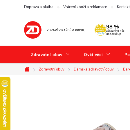
Přejít
Doprava a platba
Vrácení zboží a reklamace
Kontakt
na
obsah
98 %
zákazníků nás
doporučuje
Zdravotní obuv
Ovčí věci
Po
Zdravotní obuv
Dámská zdravotní obuv
Bar
Domů