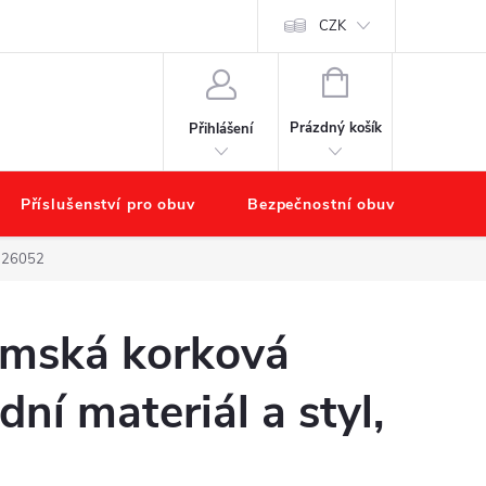
chodu
Náš příběh – O nás
Obchodní podmínky
CZK
Podmínky ochr
NÁKUPNÍ
KOŠÍK
Prázdný košík
Přihlášení
Příslušenství pro obuv
Bezpečnostní obuv
Výpr
 126052
ámská korková
dní materiál a styl,