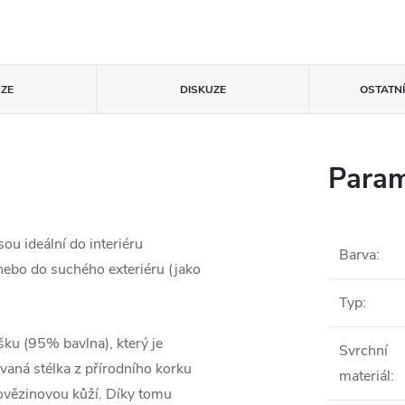
ZE
DISKUZE
OSTATN
Param
u ideální do interiéru
Barva
:
 nebo do suchého exteriéru (jako
Typ
:
šku (95% bavlna), který je
Svrchní
vaná stélka z přírodního korku
materiál
:
hovězinovou kůží. Díky tomu