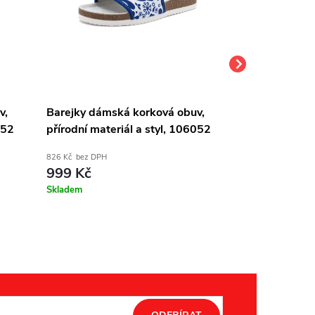
v,
Barejky dámská korková obuv,
Barejky dáms
052
přírodní materiál a styl, 106052
přírodní mater
826 Kč bez DPH
826 Kč bez DPH
999 Kč
999 Kč
Skladem
Dodání do 1-2 t