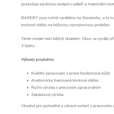
poskytuje správnou podporu páteři a maximální komf
BAREJKY jsou ručně vyráběny na Slovensku, a to me
korkové stélky na béžovou styroporovou podešev.
Tento model není běžně skladem. Obuv se vyrábí pří
3 týdny .
Výhody produktu:
Kvalitní zpracování z pravé hovězinové kůže
Anatomicky tvarovaná korková stélka
Ruční výroba s precizním zpracováním
Zakázková výroba
Vhodné pro pohodlné a zdravé nošení v pracovním pr