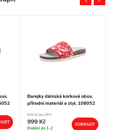
buv,
Barejky dámská korková obuv,
Barejky
06052
přírodní materiál a styl, 108052
přírodní
826 Kč bez DPH
826 Kč bez
999 Kč
999 K
AZIT
ZOBRAZIT
Dodání do 1-2
Dodání d