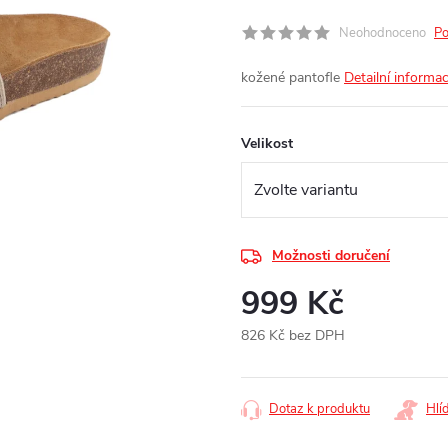
Neohodnoceno
Po
kožené pantofle
Detailní informa
Velikost
Možnosti doručení
999 Kč
826 Kč bez DPH
Měrná
cena:
Dotaz k produktu
Hlí