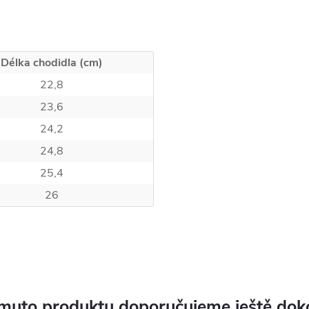
Délka chodidla (cm)
22,8
23,6
24,2
24,8
25,4
26
muto produktu doporučujeme ještě dok