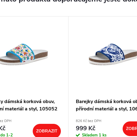
ky dámská korková obuv,
Barejky dámská korková o
ní materiál a styl, 105052
přírodní materiál a styl, 1
bez DPH
826 Kč bez DPH
Kč
999 Kč
ZOBR
ZOBRAZIT
 do 1-2
Skladem
1 ks