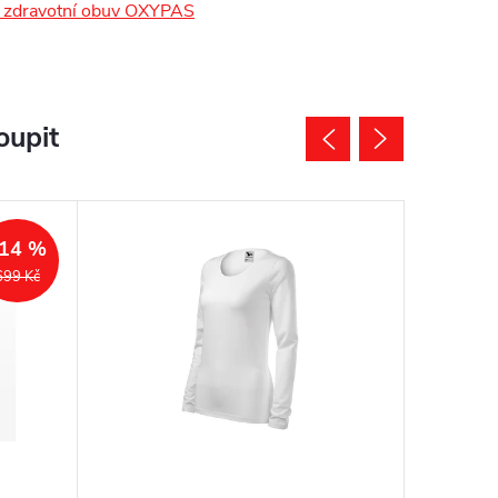
zdravotní obuv OXYPAS
oupit
14 %
699 Kč