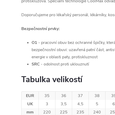
protiskluzová. Speciální technologie CoolMax odvádí
Doporučujeme pro lékařský personál, lékárníky, ko
Bezpečnostní prvky:
O1
-
pracovní obuv bez ochranné špičky, kter
bezpečnostní obuvi: uzavřená patní část, antis
energie v oblasti paty, protiskluznost
SRC
-
odolnost proti uklouznutí
Tabulka velikostí
EUR
35
36
37
38
3
UK
3
3,5
4,5
5
6
mm
220
225
235
240
25