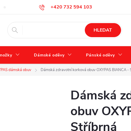
+420 732 594 103
Tabulka velikostí
Jak se správně starat o obuv?
Hodnocení ob
info@zdravotnidoplnky.com
HLEDAT
nožky
Dámské oděvy
Pánské oděvy
PAS dámská obuv
Dámská zdravotní korková obuv OXYPAS BIANCA - S
Dámská zd
obuv OXY
Stříbrná