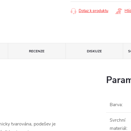
Dotaz k produktu
Hlí
RECENZE
DISKUZE
S
Param
Barva
:
Svrchní
micky tvarována, podešev je
materiál
: