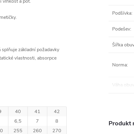
 vlhkost a pot.
Podšívka
:
smetičky.
Podešev
:
Šířka obuv
á splňuje základní požadavky
tatické vlastnosti, absorpce
Norma
:
Váha obuv
9
40
41
42
6,5
7
8
Produkt n
0
255
260
270