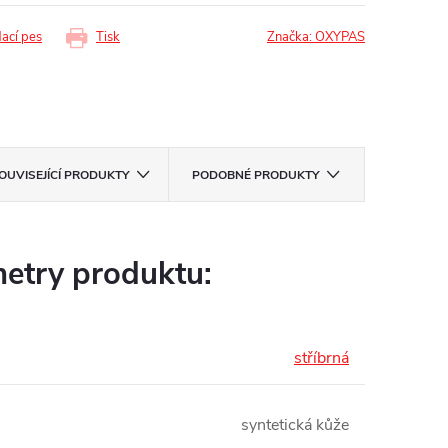
dací pes
Tisk
Značka:
OXYPAS
OUVISEJÍCÍ PRODUKTY
PODOBNÉ PRODUKTY
etry produktu:
stříbrná
syntetická kůže