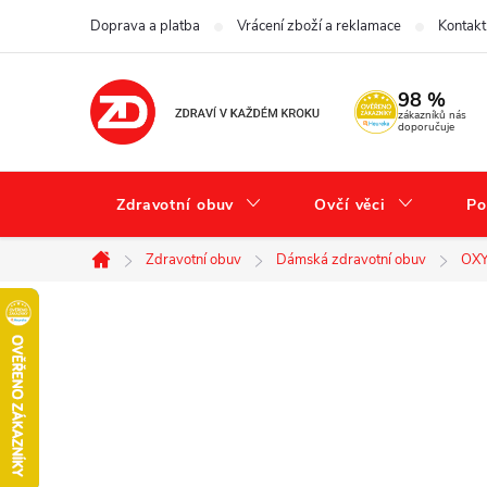
Přejít
Doprava a platba
Vrácení zboží a reklamace
Kontakt
na
obsah
98 %
zákazníků nás
doporučuje
Zdravotní obuv
Ovčí věci
Po
Zdravotní obuv
Dámská zdravotní obuv
OXY
Domů