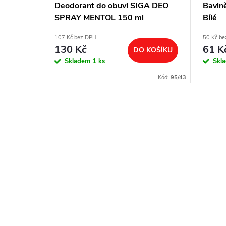
Bella
Deodorant do obuvi SIGA DEO
Bavln
SPRAY MENTOL 150 ml
Bílé
107 Kč bez DPH
50 Kč b
130 Kč
61 K
BRAZIT
DO KOŠÍKU
Skladem
1 ks
Skl
Kód:
299/BIL2
Kód:
95/43