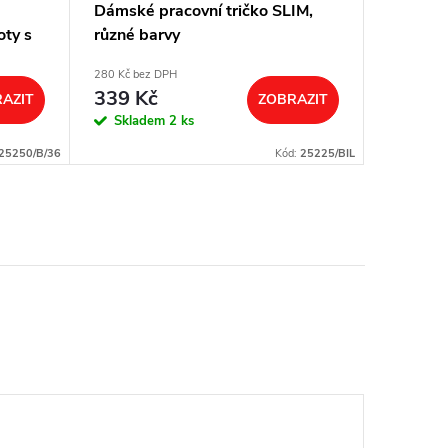
Dámské pracovní tričko SLIM,
Dámské 
oty s
různé barvy
280 Kč bez DPH
189 Kč bez
339 Kč
229 K
AZIT
ZOBRAZIT
Skladem
2 ks
Sklad
25250/B/36
Kód:
25225/BIL