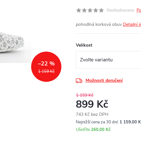
Neohodnoceno
Po
pohodlná korková obuv
Detailní 
Velikost
–22 %
1 159 Kč
Možnosti doručení
1 159 Kč
899 Kč
743 Kč bez DPH
Měrná
Nejnižší cena za 30 dní:
1 159,00 K
cena:
Ušetříte
260,00 Kč