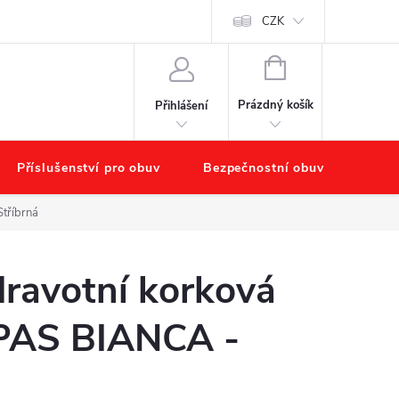
chodu
Náš příběh – O nás
Obchodní podmínky
CZK
Podmínky ochr
NÁKUPNÍ
KOŠÍK
Prázdný košík
Přihlášení
Příslušenství pro obuv
Bezpečnostní obuv
Výpr
tříbrná
ravotní korková
PAS BIANCA -