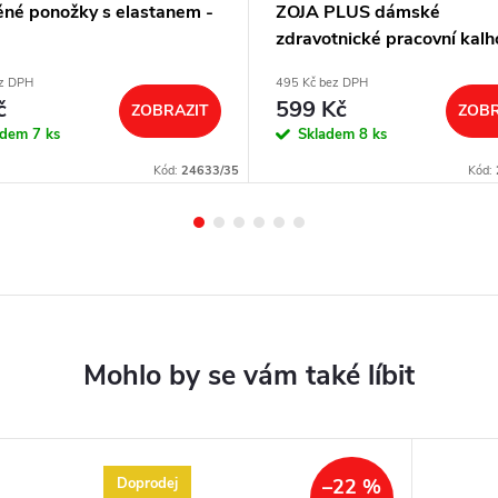
ěné ponožky s elastanem -
ZOJA PLUS dámské
zdravotnické pracovní kalh
úpletem v pase - bílá
ez DPH
495 Kč bez DPH
č
599 Kč
ZOBRAZIT
ZOBR
adem
7 ks
Skladem
8 ks
Kód:
24633/35
Kód:
Doprodej
–22 %