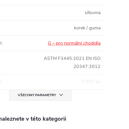
síťovina
korek / guma
i
:
G – pro normální chodidla
ASTM F3445:2021 EN ISO
20347:2012
i
:
0.252 kg
VŠECHNY PARAMETRY
aleznete v této kategorii