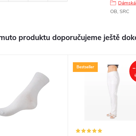
Dámská 
OB, SRC
muto produktu doporučujeme ještě dok
Bestseller
–