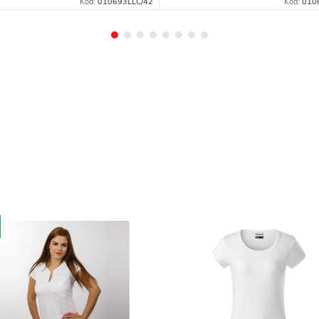
Kód:
010693LLC/42
Kód:
010