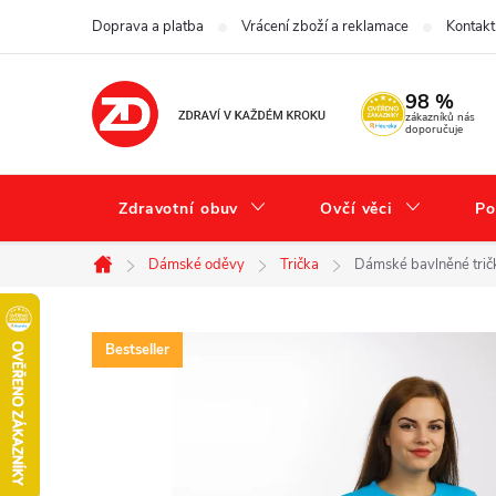
Přejít
Doprava a platba
Vrácení zboží a reklamace
Kontakt
na
obsah
98 %
zákazníků nás
doporučuje
Zdravotní obuv
Ovčí věci
Po
Dámské oděvy
Trička
Dámské bavlněné trič
Domů
Bestseller