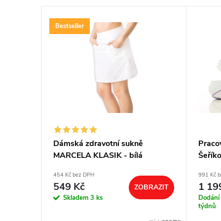
Bestseller
 obuv
Dámská zdravotní sukně
Praco
tinový
MARCELA KLASIK - bílá
Šeřík
454 Kč bez DPH
991 Kč 
549 Kč
1 19
ZOBRAZIT
BRAZIT
Skladem
3 ks
Dodání
týdnů