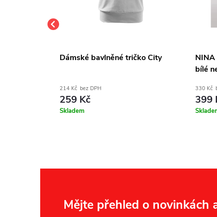
avotnické
Dámské bavlněné tričko City
NINA 
otiskem
bílé n
214 Kč bez DPH
330 Kč 
259 Kč
399 
Skladem
Sklade
Z
Mějte přehled o novinkách