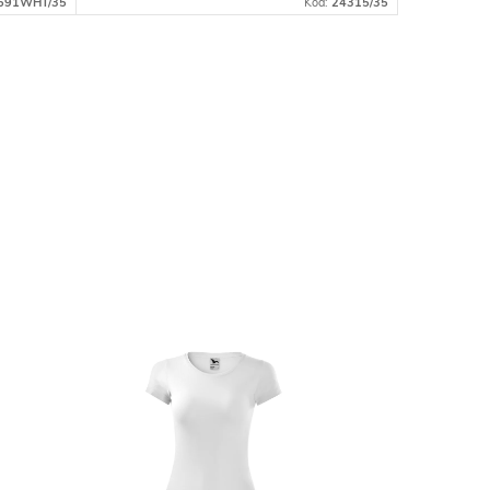
691WHT/35
Kód:
24315/35