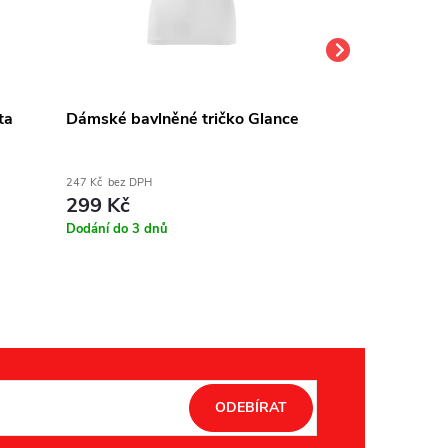
ta
Dámské bavlněné tričko Glance
Dámské bavln
A04, různé ba
247 Kč bez DPH
239 Kč bez DPH
299 Kč
289 Kč
Dodání do 3 dnů
Skladem
ODEBÍRAT