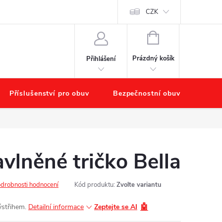
starat o obuv?
Hodnocení obchodu
Náš příběh – O nás
CZK
Obchod
NÁKUPNÍ
KOŠÍK
Prázdný košík
Přihlášení
Příslušenství pro obuv
Bezpečnostní obuv
Výpr
lněné tričko Bella
drobnosti hodnocení
Kód produktu:
Zvolte variantu
🤖
střihem.
Detailní informace
Zeptejte se AI