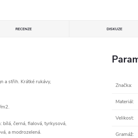
RECENZE
DISKUZE
Param
 a střih. Krátké rukávy,
Značka
:
Materiál
:
g/m2.
Velikost
:
ílá, černá, fialová, tyrkysová,
ová, a modrozelená.
Gramáž
: