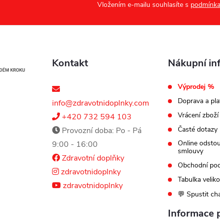
Vložením e-mailu souhlasíte s
podmínka
Kontakt
Nákupní in
Výprodej %
Doprava a pla
info@zdravotnidoplnky.com
Vrácení zboží
+420 732 594 103
Časté dotazy
Provozní doba: Po - Pá
Online odsto
9:00 - 16:00
smlouvy
Zdravotní doplňky
Obchodní po
zdravotnidoplnky
Tabulka veliko
zdravotnidoplnky
💬 Spustit ch
Informace 