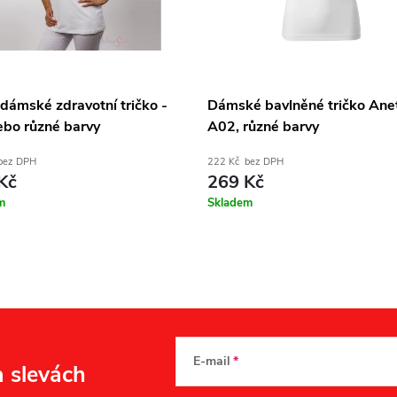
dámské zdravotní tričko -
Dámské bavlněné tričko Ane
ebo různé barvy
A02, různé barvy
bez DPH
222 Kč bez DPH
Kč
269 Kč
m
Skladem
E-mail
a slevách