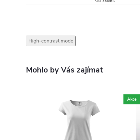
Kód:
24336/35
Kód:
386/BIL
High-contrast mode
Mohlo by Vás zajímat
Akce