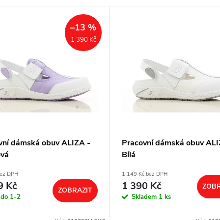
–13 %
1 390 Kč
vní dámská obuv ALIZA -
Pracovní dámská obuv ALI
ová
Bílá
bez DPH
1 149 Kč bez DPH
9 Kč
1 390 Kč
ZOBR
ZOBRAZIT
 do 1-2
Skladem
1 ks