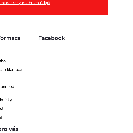
mi ochrany osobních údajů
formace
Facebook
tba
 a reklamace
upení od
dmínky
stí
at
pro vás