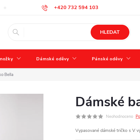
+420 732 594 103
FAQ – často kladené otázky
Tabulka velikostí
Jak se správně 
info@zdravotnidoplnky.com
HLEDAT
nožky
Dámské oděvy
Pánské oděvy
ko Bella
Dámské bav
Neohodnoceno
Po
Vypasované dámské tričko s V vý