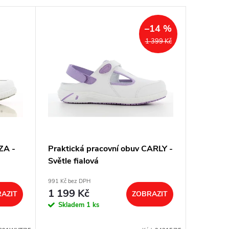
Doprodej
–14 %
1 399 Kč
ZA -
Praktická pracovní obuv CARLY -
Dámská 
Světle fialová
OXYPAS
991 Kč bez DPH
743 Kč bez
1 199 Kč
899 K
AZIT
ZOBRAZIT
Skladem
1 ks
Sklad