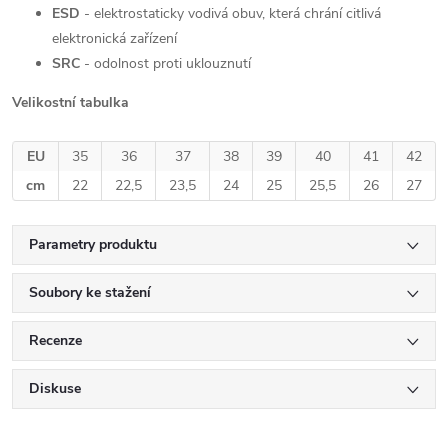
ESD
- elektrostaticky vodivá obuv, která chrání citlivá
elektronická zařízení
SRC
-
odolnost proti uklouznutí
Velikostní tabulka
EU
35
36
37
38
39
40
41
42
cm
22
22,5
23,5
24
25
25,5
26
27
Parametry produktu
Soubory ke stažení
Recenze
Diskuse