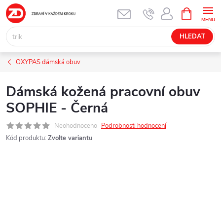
Přejít
NÁKUPNÍ
KOŠÍK
na
obsah
HLEDAT
OXYPAS dámská obuv
Dámská kožená pracovní obuv
SOPHIE - Černá
Neohodnoceno
Podrobnosti hodnocení
Kód produktu:
Zvolte variantu