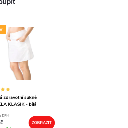
oupit
er
 zdravotní sukně
A KLASIK - bílá
z DPH
č
ZOBRAZIT