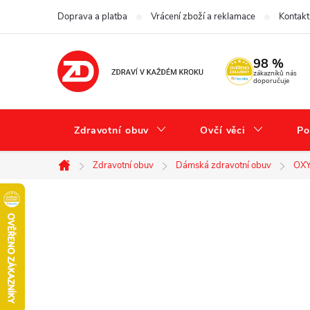
Přejít
Doprava a platba
Vrácení zboží a reklamace
Kontakt
na
obsah
98 %
zákazníků nás
doporučuje
Zdravotní obuv
Ovčí věci
Po
Zdravotní obuv
Dámská zdravotní obuv
OXY
Domů