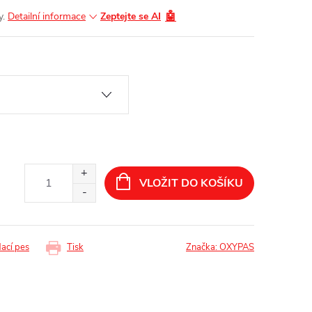
🤖
y.
Detailní informace
Zeptejte se AI
VLOŽIT DO KOŠÍKU
dací pes
Tisk
Značka:
OXYPAS