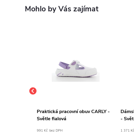
Mohlo by Vás zajímat
vní obuv ELA
Praktická pracovní obuv CARLY -
Dámsk
Světle fialová
- Svět
991 Kč bez DPH
1 371 K