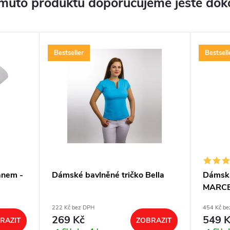
muto produktu doporučujeme ještě dok
Bestseller
Bestsell
anem -
Dámské bavlněné tričko Bella
Dámská
MARCEL
222 Kč bez DPH
454 Kč be
269 Kč
549 K
RAZIT
ZOBRAZIT