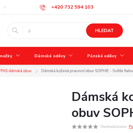
+420 732 594 103
FAQ – často kladené otázky
Tabulka velikostí
Jak se správně 
info@zdravotnidoplnky.com
HLEDAT
nožky
Dámské oděvy
Pánské oděvy
PAS dámská obuv
Dámská kožená pracovní obuv SOPHIE - Světle fialo
Dámská ko
obuv SOPHI
Neohodnoceno
Po