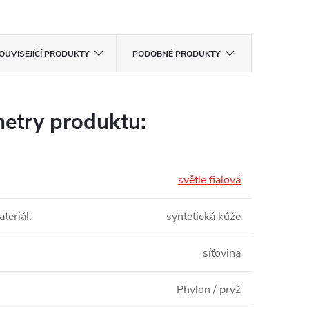
OUVISEJÍCÍ PRODUKTY
PODOBNÉ PRODUKTY
etry produktu:
světle fialová
teriál
:
syntetická kůže
síťovina
Phylon / pryž