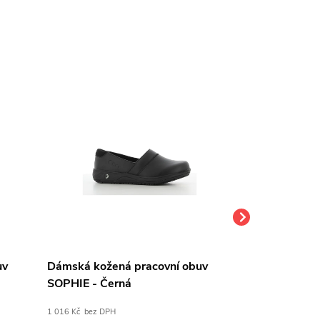
uv
Dámská kožená pracovní obuv
Dámská kožen
SOPHIE - Černá
SAMANTHA - 
1 016 Kč bez DPH
1 388 Kč bez DPH