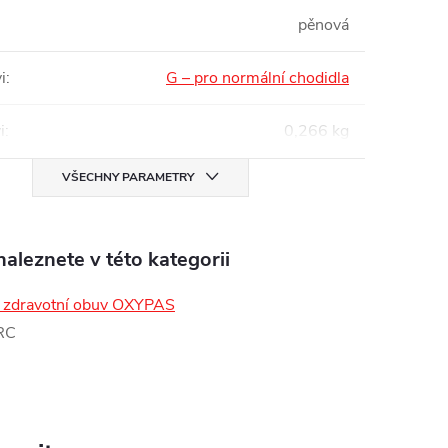
pěnová
i
:
G – pro normální chodidla
i
:
0,266 kg
VŠECHNY PARAMETRY
aleznete v této kategorii
zdravotní obuv OXYPAS
RC