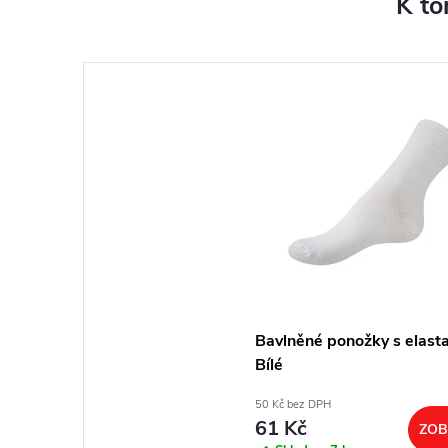
K to
Bavlněné ponožky s elast
Bílé
50 Kč bez DPH
61 Kč
ZOB