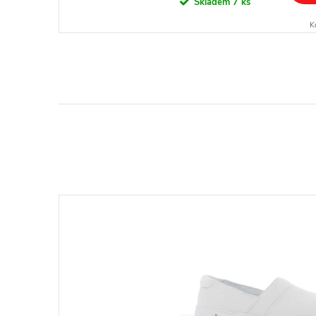
Skladem
7 ks
K