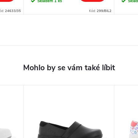
Skladem
1 ks
Skla
ód:
24633/35
Kód:
299/BIL2