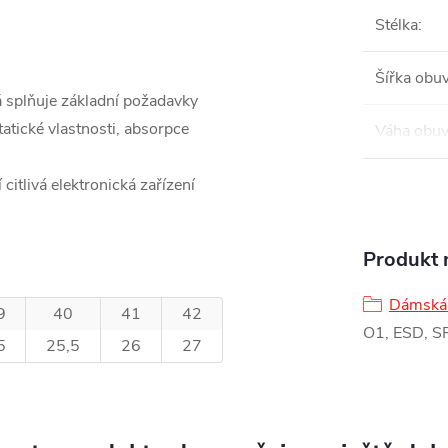
Stélka
:
Šířka obuv
á splňuje základní požadavky
tatické vlastnosti, absorpce
Váha obuv
 citlivá elektronická zařízení
Produkt n
Dámská 
9
40
41
42
O1, ESD, S
5
25,5
26
27