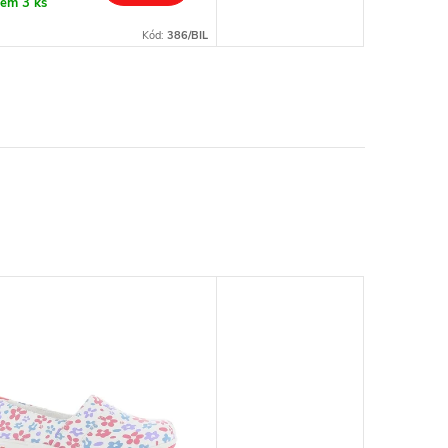
dem
3 ks
Kód:
386/BIL