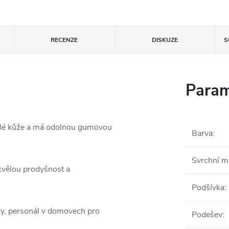
RECENZE
DISKUZE
S
Param
ělé kůže a má odolnou gumovou
Barva
:
Svrchní ma
kvělou prodyšnost a
Podšívka
:
ky, personál v domovech pro
Podešev
: