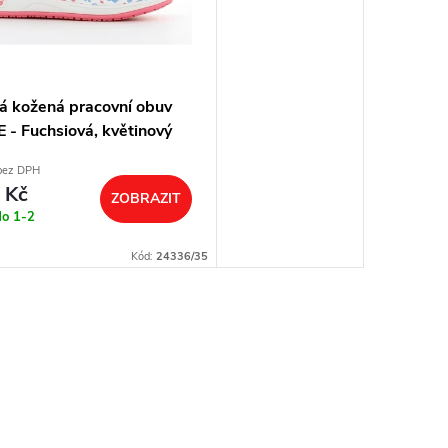
 kožená pracovní obuv
 - Fuchsiová, květinový
bez DPH
 Kč
ZOBRAZIT
do 1-2
Kód:
24336/35