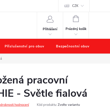
starat o obuv?
Hodnocení obchodu
Náš příběh – O nás
CZK
Obchod
NÁKUPNÍ
KOŠÍK
Prázdný košík
Přihlášení
Příslušenství pro obuv
Bezpečnostní obuv
Výpr
vá
žená pracovní
E - Světle fialová
drobnosti hodnocení
Kód produktu:
Zvolte variantu