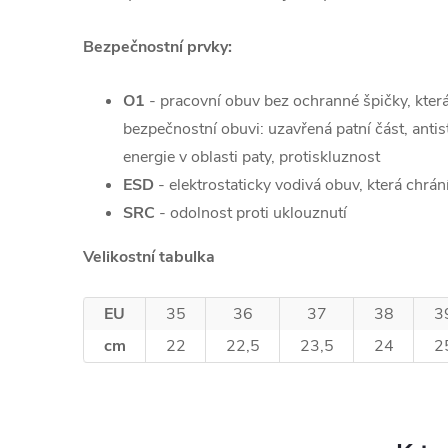
Bezpečnostní prvky:
O1
-
pracovní obuv bez ochranné špičky, kter
bezpečnostní obuvi: uzavřená patní část, antis
energie v oblasti paty, protiskluznost
ESD
- elektrostaticky vodivá obuv, která chrání
SRC
-
odolnost proti uklouznutí
Velikostní tabulka
EU
35
36
37
38
3
cm
22
22,5
23,5
24
2