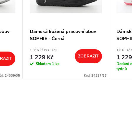
obuv
Dámská kožená pracovní obuv
Dámská
SOPHIE - Černá
SOPHIE
potisk
1 016 Kč bez DPH
1 016 Kč 
1 229 Kč
ZOBRAZIT
1 229
RAZIT
Skladem
1 ks
Dodání 
týdnů
ód:
24339/35
Kód:
24327/35