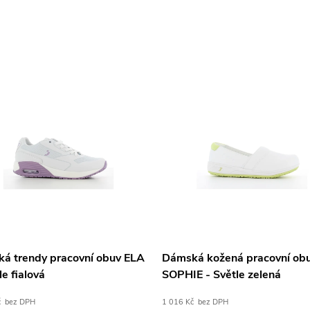
á trendy pracovní obuv ELA
Dámská kožená pracovní ob
le fialová
SOPHIE - Světle zelená
č bez DPH
1 016 Kč bez DPH