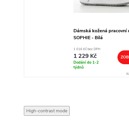
Dámská kožená pracovní 
SOPHIE - Bílá
1 016 Kč bez DPH
1 229 Kč
ZOB
Dodání do 1-2
týdnů
K
High-contrast mode