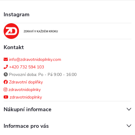
a
Instagram
t
í
Kontakt
info@zdravotnidoplnky.com
+420 732 594 103
Provozní doba: Po - Pá 9:00 - 16:00
Zdravotní doplňky
zdravotnidoplnky
zdravotnidoplnky
Nákupní informace
Informace pro vás