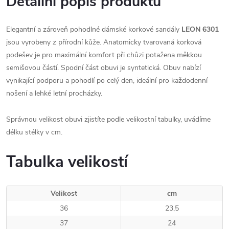
Detailní popis produktu
Elegantní a zároveň pohodlné dámské korkové sandály
LEON 6301
jsou vyrobeny z přírodní kůže. A
natomicky tvarovaná korková
podešev je pro maximální komfort při chůzi potažena měkkou
semišovou částí. Spodní část obuvi je syntetická. Obuv nabízí
vynikající podporu a pohodlí po celý den, ideální pro každodenní
nošení a lehké letní procházky.
Správnou velikost obuvi zjistíte podle velikostní tabulky, uvádíme
délku stélky v cm.
Tabulka velikostí
Velikost
cm
36
23,5
37
24