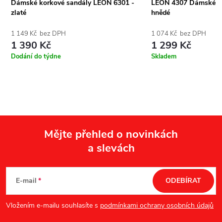
Dámské korkové sandály LEON 6301 -
LEON 4307 Dámské ko
zlaté
hnědé
1 149 Kč bez DPH
1 074 Kč bez DPH
1 390 Kč
1 299 Kč
Dodání do týdne
Skladem
Mějte přehled o novinkách
a slevách
Z
á
E-mail
ODEBÍRAT
p
Vložením e-mailu souhlasíte s
podmínkami ochrany osobních údajů