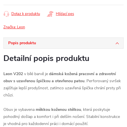
Dotaz k produktu
Hlídací pes
Značka:
Leon
Popis produktu
Detailní popis produktu
Leon V202
v bílé barvě je
dámská kožená pracovní a zdravotní
obuv s uzavřenou špičkou a otevřenou patou
. Perforovaný svršek
zajišťuje lepší prodyšnost, zatímco uzavřená špička chrání prsty při
chůzi.
Obuv je vybavena
měkkou koženou stélkou
, která poskytuje
pohodlný došlap a komfort i při delším nošení. Stabilní konstrukce
je vhodná pro každodenní práci i domácí použití.