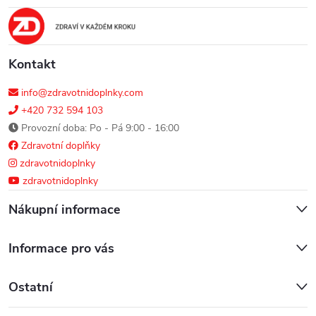
t
í
Kontakt
info@zdravotnidoplnky.com
+420 732 594 103
Provozní doba: Po - Pá 9:00 - 16:00
Zdravotní doplňky
zdravotnidoplnky
zdravotnidoplnky
Nákupní informace
Informace pro vás
Ostatní