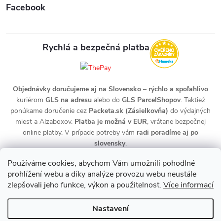
Facebook
Rychlá a bezpečná platba
Objednávky doručujeme aj na Slovensko
–
rýchlo a spoľahlivo
kuriérom
GLS na adresu
alebo do
GLS ParcelShopov
. Taktiež
ponúkame doručenie cez
Packeta.sk (Zásielkovňa)
do výdajných
miest a Alzaboxov.
Platba je možná v EUR
, vrátane bezpečnej
online platby. V prípade potreby vám
radi poradíme aj po
slovensky
.
Používáme cookies, abychom Vám umožnili pohodlné
prohlížení webu a díky analýze provozu webu neustále
zlepšovali jeho funkce, výkon a použitelnost.
Více informací
Nastavení
Copyright 2026
zdravotnidoplnky.com
. Všechna práva vyhrazena.