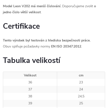
Model Leon V202 má menší číslování.
Doporučujeme zvolit
o
jedno číslo větší velikost
.
Certifikace
Tento výrobek byl testován z hlediska bezpečnosti práce.
Obuv splňuje požadavky normy
EN ISO 20347:2012
.
Tabulka velikostí
Velikost
cm
36
23
37
24
38
24,5
39
25