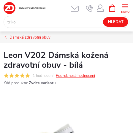
Přejít
NÁKUPNÍ
KOŠÍK
na
obsah
HLEDAT
Dámská zdravotní obuv
Leon V202 Dámská kožená
zdravotní obuv - bílá
1 hodnocení
Podrobnosti hodnocení
Kód produktu:
Zvolte variantu