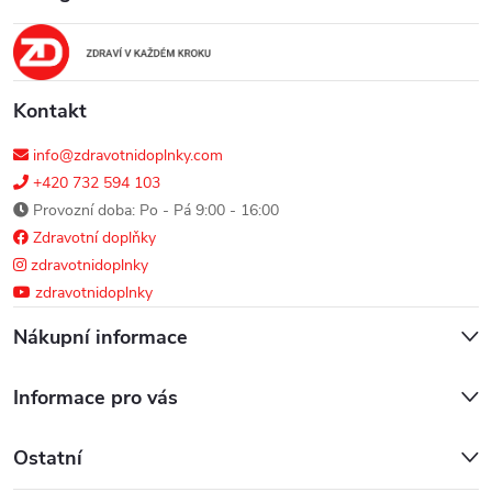
t
í
Kontakt
info@zdravotnidoplnky.com
+420 732 594 103
Provozní doba: Po - Pá 9:00 - 16:00
Zdravotní doplňky
zdravotnidoplnky
zdravotnidoplnky
Nákupní informace
Informace pro vás
Ostatní