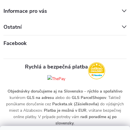
Informace pro vás
Ostatní
Facebook
Rychlá a bezpečná platba
Objednávky doručujeme aj na Slovensko
–
rýchlo a spoľahlivo
kuriérom
GLS na adresu
alebo do
GLS ParcelShopov
. Taktiež
ponúkame doručenie cez
Packeta.sk (Zásielkovňa)
do výdajných
miest a Alzaboxov.
Platba je možná v EUR
, vrátane bezpečnej
online platby. V prípade potreby vám
radi poradíme aj po
slovensky
.