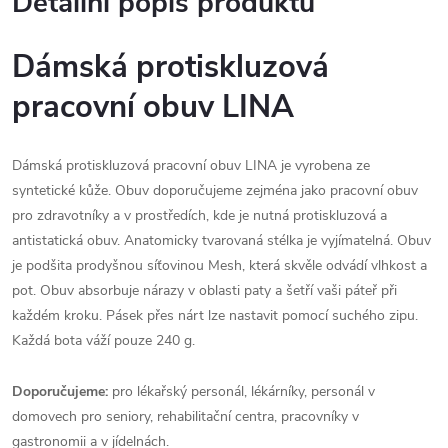
Detailní popis produktu
Dámská protiskluzová
pracovní obuv LINA
Dámská protiskluzová pracovní obuv LINA je vyrobena ze
syntetické kůže. Obuv doporučujeme zejména jako pracovní obuv
pro zdravotníky a v prostředích, kde je nutná protiskluzová a
antistatická obuv. Anatomicky tvarovaná stélka je vyjímatelná. Obuv
je podšita prodyšnou síťovinou Mesh, která skvěle odvádí vlhkost a
pot. Obuv absorbuje nárazy v oblasti paty a šetří vaši páteř při
každém kroku. Pásek přes nárt lze nastavit pomocí suchého zipu.
Každá bota váží pouze 240 g.
Doporučujeme:
pro lékařský personál, lékárníky, personál v
domovech pro seniory, rehabilitační centra, pracovníky v
gastronomii a v jídelnách.