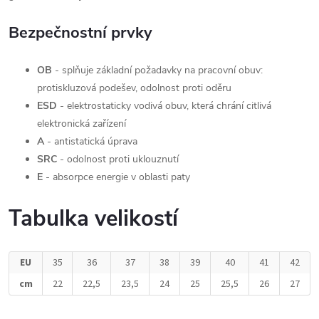
Bezpečnostní prvky
OB
- splňuje základní požadavky na pracovní obuv:
protiskluzová podešev, odolnost proti oděru
ESD
- elektrostaticky vodivá obuv, která chrání citlivá
elektronická zařízení
A
- antistatická úprava
SRC
- odolnost proti uklouznutí
E
- absorpce energie v oblasti paty
Tabulka velikostí
EU
35
36
37
38
39
40
41
42
cm
22
22,5
23,5
24
25
25,5
26
27