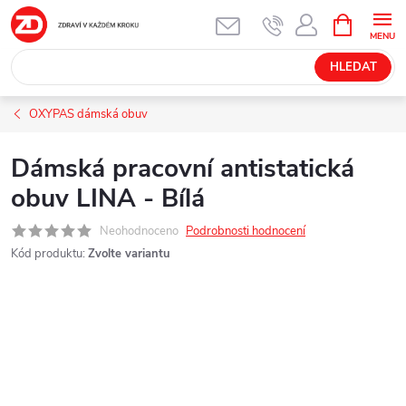
Přejít
NÁKUPNÍ
KOŠÍK
na
obsah
HLEDAT
OXYPAS dámská obuv
Dámská pracovní antistatická
obuv LINA - Bílá
Neohodnoceno
Podrobnosti hodnocení
Kód produktu:
Zvolte variantu