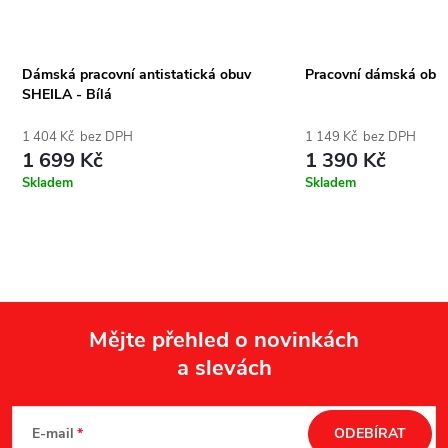
Dámská pracovní antistatická obuv
Pracovní dámská obuv
SHEILA - Bílá
1 404 Kč bez DPH
1 149 Kč bez DPH
1 699 Kč
1 390 Kč
Skladem
Skladem
Mějte přehled o novinkách
a slevách
Z
á
E-mail
ODEBÍRAT