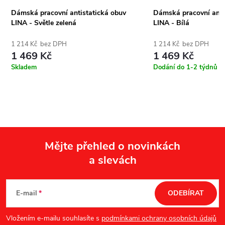
Dámská pracovní antistatická obuv
Dámská pracovní anti
LINA - Světle zelená
LINA - Bílá
1 214 Kč bez DPH
1 214 Kč bez DPH
1 469 Kč
1 469 Kč
Skladem
Dodání do 1-2 týdnů
Mějte přehled o novinkách
a slevách
Z
á
E-mail
ODEBÍRAT
p
Vložením e-mailu souhlasíte s
podmínkami ochrany osobních údajů