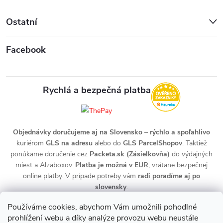
Ostatní
Facebook
Rychlá a bezpečná platba
Objednávky doručujeme aj na Slovensko
–
rýchlo a spoľahlivo
kuriérom
GLS na adresu
alebo do
GLS ParcelShopov
. Taktiež
ponúkame doručenie cez
Packeta.sk (Zásielkovňa)
do výdajných
miest a Alzaboxov.
Platba je možná v EUR
, vrátane bezpečnej
online platby. V prípade potreby vám
radi poradíme aj po
slovensky
.
Používáme cookies, abychom Vám umožnili pohodlné
prohlížení webu a díky analýze provozu webu neustále