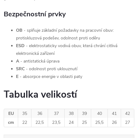
Bezpečnostní prvky
OB
- splňuje základní požadavky na pracovní obuv:
protiskluzová podešev, odolnost proti oděru
ESD
- elektrostaticky vodivá obuv, která chrání citlivá
elektronická zařízení
A
- antistatická úprava
SRC
- odolnost proti uklouznutí
E
- absorpce energie v oblasti paty
Tabulka velikostí
EU
35
36
37
38
39
40
41
42
cm
22
22,5
23,5
24
25
25,5
26
27