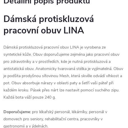
Detailní popis produktu
Dámská protiskluzová
pracovní obuv LINA
Dámská protiskluzová pracovní obuv LINA je vyrobena ze
syntetické kůže. Obuv doporučujeme zejména jako pracovní obuv
pro zdravotníky a v prostředích, kde je nutná protiskluzová a
antistatická obuv. Anatomicky tvarovaná stélka je vyjímatelná. Obuv
je podšita prodyšnou síťovinou Mesh, která skvěle odvádí vlhkost a
pot. Obuv absorbuje nárazy v oblasti paty a šetří vaši páteř při
každém kroku. Pásek přes nárt lze nastavit pomocí suchého zipu.
Každá bota váží pouze 240 g.
Doporučujeme:
pro lékařský personál, lékárníky, personál v
domovech pro seniory, rehabilitační centra, pracovníky v
gastronomii a v jídelnách.