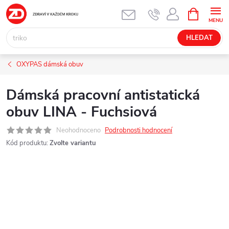
Přejít
NÁKUPNÍ
KOŠÍK
na
obsah
HLEDAT
OXYPAS dámská obuv
Dámská pracovní antistatická
obuv LINA - Fuchsiová
Neohodnoceno
Podrobnosti hodnocení
Kód produktu:
Zvolte variantu