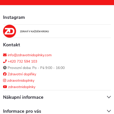
a
Instagram
t
í
Kontakt
info@zdravotnidoplnky.com
+420 732 594 103
Provozní doba: Po - Pá 9:00 - 16:00
Zdravotní doplňky
zdravotnidoplnky
zdravotnidoplnky
Nákupní informace
Informace pro vás