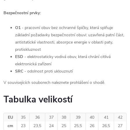
Bezpečnostní prvky:
O1
-
pracovní obuv bez ochranné špičky, která splňuje
základní požadavky bezpečnostní obuvi: uzavřená patní část,
antistatické vlastnosti, absorpce energie v oblasti paty,
protiskluznost
ESD
- elektrostaticky vodivá obuv, která chrání citlivá
elektronická zařízení
SRC
-
odolnost proti uklouznutí
V souvisejících souborech naleznete prohlášení o shodě.
Tabulka velikostí
EU
35
36
37
38
39
40
41
42
cm
23
23,5
24
25
25,5
26
26,5
27