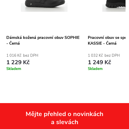
Dámská kožená pracovní obuv SOPHIE
Pracovní obuv se spo
- Černá
KASSIE - Černá
1 016 Kč bez DPH
1 032 Kč bez DPH
1 229 Kč
1 249 Kč
Skladem
Skladem
Mějte přehled o novinkách
a slevách
Z