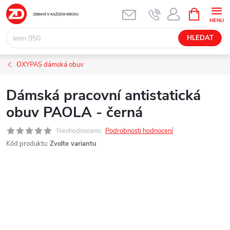
Přejít
NÁKUPNÍ
KOŠÍK
na
obsah
HLEDAT
OXYPAS dámská obuv
Dámská pracovní antistatická
obuv PAOLA - černá
Neohodnoceno
Podrobnosti hodnocení
Kód produktu:
Zvolte variantu