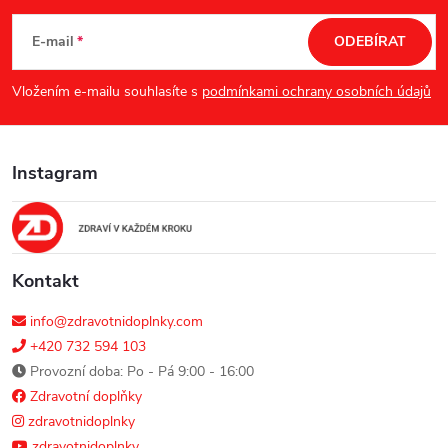
á
E-mail
ODEBÍRAT
p
Vložením e-mailu souhlasíte s
podmínkami ochrany osobních údajů
a
Instagram
t
í
Kontakt
info@zdravotnidoplnky.com
+420 732 594 103
Provozní doba: Po - Pá 9:00 - 16:00
Zdravotní doplňky
zdravotnidoplnky
zdravotnidoplnky