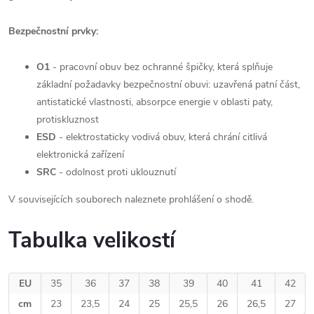
Bezpečnostní prvky:
O1
-
pracovní obuv bez ochranné špičky, která splňuje
základní požadavky bezpečnostní obuvi: uzavřená patní část,
antistatické vlastnosti, absorpce energie v oblasti paty,
protiskluznost
ESD
- elektrostaticky vodivá obuv, která chrání citlivá
elektronická zařízení
SRC
-
odolnost proti uklouznutí
V souvisejících souborech naleznete prohlášení o shodě.
Tabulka velikostí
EU
35
36
37
38
39
40
41
42
cm
23
23,5
24
25
25,5
26
26,5
27