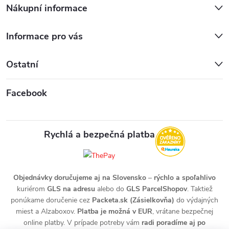
Nákupní informace
Informace pro vás
Ostatní
Facebook
Rychlá a bezpečná platba
Objednávky doručujeme aj na Slovensko
–
rýchlo a spoľahlivo
kuriérom
GLS na adresu
alebo do
GLS ParcelShopov
. Taktiež
ponúkame doručenie cez
Packeta.sk (Zásielkovňa)
do výdajných
miest a Alzaboxov.
Platba je možná v EUR
, vrátane bezpečnej
online platby. V prípade potreby vám
radi poradíme aj po