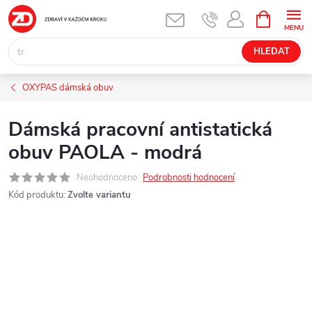
Přejít
NÁKUPNÍ
KOŠÍK
na
obsah
HLEDAT
OXYPAS dámská obuv
Dámská pracovní antistatická
obuv PAOLA - modrá
Neohodnoceno
Podrobnosti hodnocení
Kód produktu:
Zvolte variantu