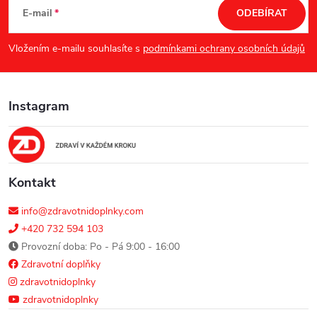
á
E-mail
ODEBÍRAT
p
Vložením e-mailu souhlasíte s
podmínkami ochrany osobních údajů
a
Instagram
t
í
Kontakt
info@zdravotnidoplnky.com
+420 732 594 103
Provozní doba: Po - Pá 9:00 - 16:00
Zdravotní doplňky
zdravotnidoplnky
zdravotnidoplnky