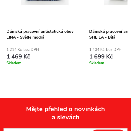
Dámská pracovní antistatická obuv
Dámská pracovní anti
LINA - Světle modrá
SHEILA - Bílá
1 214 Kč bez DPH
1 404 Kč bez DPH
1 469 Kč
1 699 Kč
Skladem
Skladem
Mějte přehled o novinkách
a slevách
Z