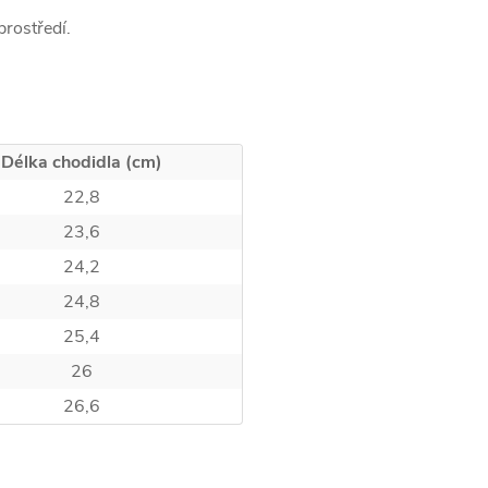
rostředí.
Délka chodidla (cm)
22,8
23,6
24,2
24,8
25,4
26
26,6