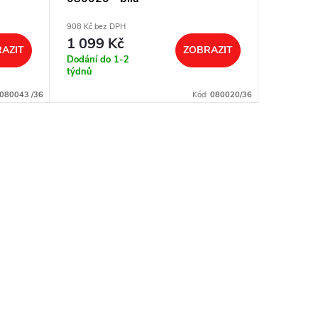
908 Kč bez DPH
908 Kč bez
1 099 Kč
1 099
AZIT
ZOBRAZIT
Dodání do 1-2
Dodání d
týdnů
týdnů
080043 /36
Kód:
080020/36