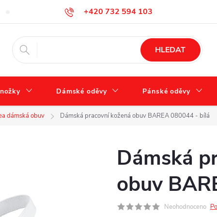
+420 732 594 103
Tabulka velikostí
Jak se správně starat o obuv?
Hodnocení ob
info@zdravotnidoplnky.com
HLEDAT
nožky
Dámské oděvy
Pánské oděvy
ea dámská obuv
Dámská pracovní kožená obuv BAREA 080044 - bílá
Dámská pr
obuv BARE
Neohodnoceno
Po