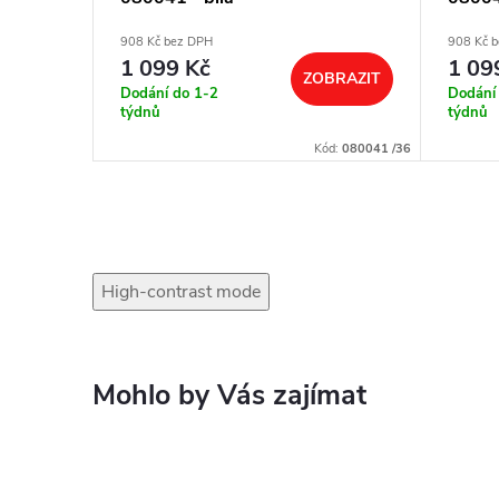
908 Kč bez DPH
908 Kč 
1 099 Kč
1 09
BRAZIT
ZOBRAZIT
Dodání do 1-2
Dodání
týdnů
týdnů
ód:
080147/40
Kód:
080041 /36
High-contrast mode
Mohlo by Vás zajímat