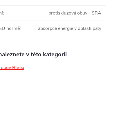
ní
:
protiskluzová obuv - SRA
 EU normě
:
absorpce energie v oblasti paty
aleznete v této kategorii
obuv Barea