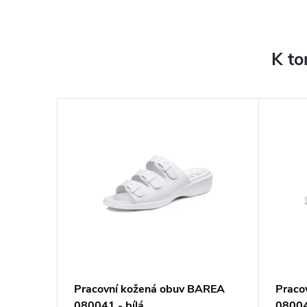
K to
 obuv
Pracovní kožená obuv BAREA
Praco
080041 - bílá
08004