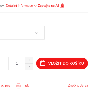
🤖
buv
Detailní informace
Zeptejte se AI
VLOŽIT DO KOŠÍKU
dací pes
Tisk
Značka:
Barea