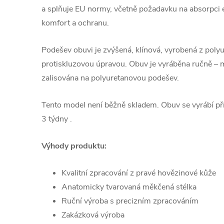
a splňuje EU normy, včetně požadavku na absorpci en
komfort a ochranu.
Podešev obuvi je zvýšená, klínová, vyrobená z polyu
protiskluzovou úpravou. Obuv je vyráběna ručně – m
zalisována na polyuretanovou podešev.
Tento model není běžně skladem. Obuv se vyrábí pří
3 týdny .
Výhody produktu:
Kvalitní zpracování z pravé hovězinové kůže
Anatomicky tvarovaná měkčená stélka
Ruční výroba s precizním zpracováním
Zakázková výroba