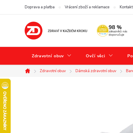
Přejít
Doprava a platba
Vrácení zboží a reklamace
Kontakt
na
obsah
98 %
zákazníků nás
doporučuje
Zdravotní obuv
Ovčí věci
Po
Zdravotní obuv
Dámská zdravotní obuv
Bar
Domů