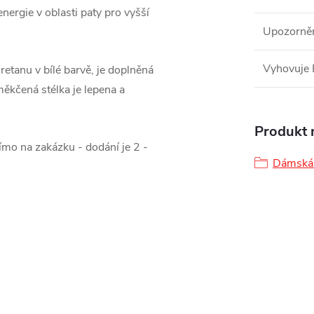
ergie v oblasti paty pro vyšší
Upozorně
Vyhovuje
retanu v bílé barvě, je doplněná
ěkčená stélka je lepena a
Produkt n
mo na zakázku - dodání je 2 -
Dámská 