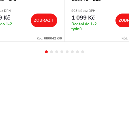
bez DPH
908 Kč bez DPH
9 Kč
1 099 Kč
ZOBRAZIT
ZOBR
 do 1-2
Dodání do 1-2
týdnů
Kód:
080042 /36
Kód: