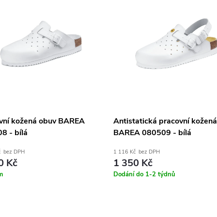
vní kožená obuv BAREA
Antistatická pracovní kožen
8 - bílá
BAREA 080509 - bílá
č bez DPH
1 116 Kč bez DPH
0 Kč
1 350 Kč
m
Dodání do 1-2 týdnů