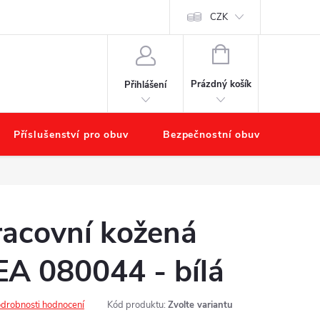
chodu
Náš příběh – O nás
Obchodní podmínky
CZK
Podmínky ochr
NÁKUPNÍ
KOŠÍK
Prázdný košík
Přihlášení
Příslušenství pro obuv
Bezpečnostní obuv
Výpr
acovní kožená
A 080044 - bílá
drobnosti hodnocení
Kód produktu:
Zvolte variantu