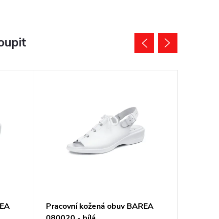
oupit
REA
Pracovní kožená obuv BAREA
Pracovn
080020 - bílá
080047 