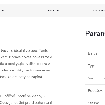
ZE
DISKUZE
OSTATN
Param
 typu
je ideální volbou. Tento
Barva
:
škem z pravé hovězinové kůže v
la a poskytuje kvalitní oporu z
Typ
:
 prodyšnost díky perforovanému
ásek kolem paty se zapíná
Svrchní ma
Podešev
:
u příčné i podélné klenby -
Obuv je ideální pro dlouhé stání
Stélka
: