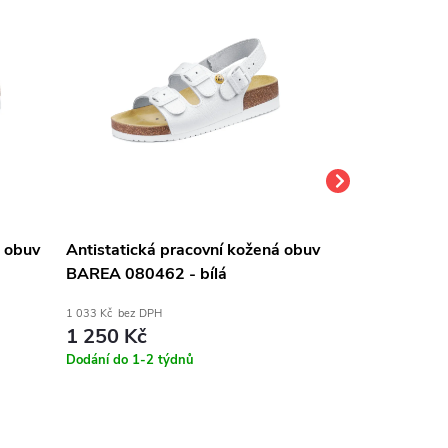
á obuv
Antistatická pracovní kožená obuv
Antistatická 
BAREA 080462 - bílá
BAREA 080053
1 033 Kč bez DPH
1 033 Kč bez DPH
1 250 Kč
1 250 Kč
Dodání do 1-2 týdnů
Dodání do 1-2 t