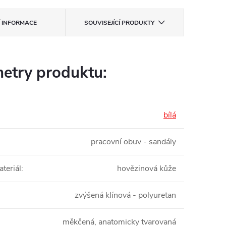
Í INFORMACE
SOUVISEJÍCÍ PRODUKTY
etry produktu:
bílá
pracovní obuv - sandály
teriál
:
hovězinová kůže
zvýšená klínová - polyuretan
měkčená, anatomicky tvarovaná