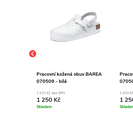
uv BAREA
Pracovní kožená obuv BAREA
Praco
070509 - bílá
07050
1 033 Kč bez DPH
1 033 K
1 250 Kč
1 25
Skladem
Sklade