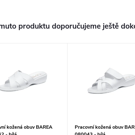
muto produktu doporučujeme ještě dok
vní kožená obuv BAREA
Pracovní kožená obuv BA
2 - bílá
080043 - bílá