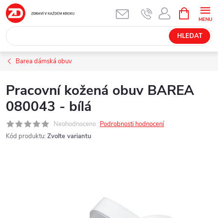
Přejít
NÁKUPNÍ
KOŠÍK
na
obsah
HLEDAT
Barea dámská obuv
Pracovní kožená obuv BAREA
080043 - bílá
Neohodnoceno
Podrobnosti hodnocení
Kód produktu:
Zvolte variantu