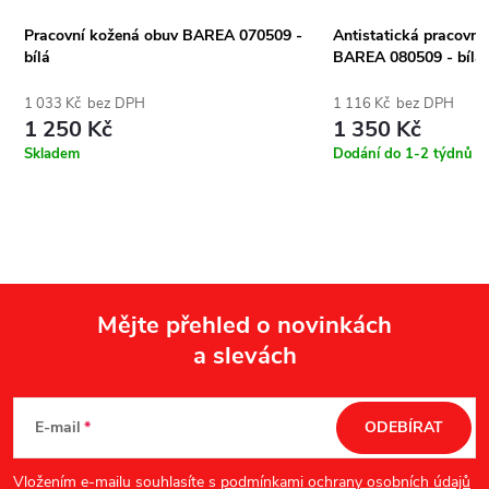
Pracovní kožená obuv BAREA 070509 -
Antistatická pracovní
bílá
BAREA 080509 - bílá
1 033 Kč bez DPH
1 116 Kč bez DPH
1 250 Kč
1 350 Kč
Skladem
Dodání do 1-2 týdnů
Mějte přehled o novinkách
a slevách
Z
á
E-mail
ODEBÍRAT
p
Vložením e-mailu souhlasíte s
podmínkami ochrany osobních údajů