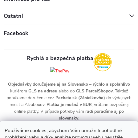
Ostatní
Facebook
Rychlá a bezpečná platba
Objednávky doručujeme aj na Slovensko
–
rýchlo a spoľahlivo
kuriérom
GLS na adresu
alebo do
GLS ParcelShopov
. Taktiež
ponúkame doručenie cez
Packeta.sk (Zásielkovňa)
do výdajných
miest a Alzaboxov.
Platba je možná v EUR
, vrátane bezpečnej
online platby. V prípade potreby vám
radi poradíme aj po
slovensky
.
Používáme cookies, abychom Vám umožnili pohodlné
prohlížení webu a díky analýze provozu webu neustále