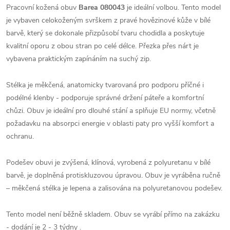
Pracovní kožená obuv
Barea 080043
je ideální volbou. Tento model
je vybaven celokoženým svrškem z pravé hovězinové kůže v bílé
barvě, který se dokonale přizpůsobí tvaru chodidla a poskytuje
kvalitní oporu z obou stran po celé délce. Přezka přes nárt je
vybavena praktickým zapínáním na suchý zip.
Stélka je měkčená, anatomicky tvarovaná pro podporu příčné i
podélné klenby - podporuje správné držení páteře a komfortní
chůzi. Obuv je ideální pro dlouhé stání a splňuje EU normy, včetně
požadavku na absorpci energie v oblasti paty pro vyšší komfort a
ochranu.
Podešev obuvi je zvýšená, klínová, vyrobená z polyuretanu v bílé
barvě, je doplněná protiskluzovou úpravou. Obuv je vyráběna ručně
– měkčená stélka je lepena a zalisována na polyuretanovou podešev.
Tento model není běžně skladem. Obuv se vyrábí přímo na zakázku
- dodání je 2 - 3 týdny .