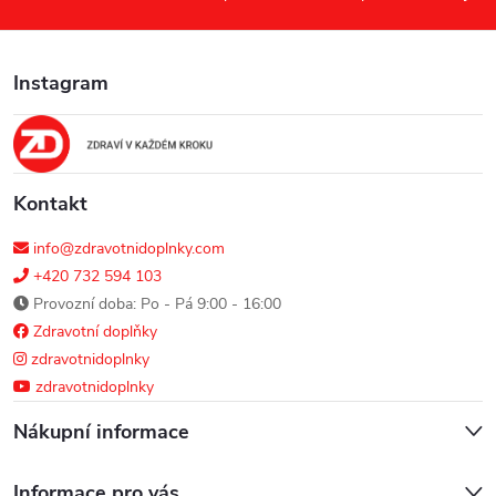
a
Instagram
t
í
Kontakt
info@zdravotnidoplnky.com
+420 732 594 103
Provozní doba: Po - Pá 9:00 - 16:00
Zdravotní doplňky
zdravotnidoplnky
zdravotnidoplnky
Nákupní informace
Informace pro vás