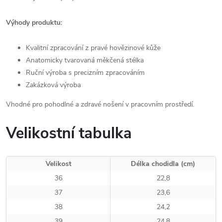
Výhody produktu:
Kvalitní zpracování z pravé hovězinové kůže
Anatomicky tvarovaná měkčená stélka
Ruční výroba s precizním zpracováním
Zakázková výroba
Vhodné pro pohodlné a zdravé nošení v pracovním prostředí.
Velikostní tabulka
Velikost
Délka chodidla (cm)
36
22,8
37
23,6
38
24,2
39
24,8