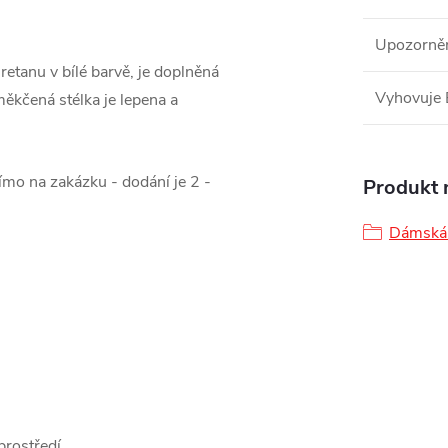
Upozorně
retanu v bílé barvě, je doplněná
Vyhovuje
ěkčená stélka je lepena a
mo na zakázku - dodání je 2 -
Produkt n
Dámská 
rostředí.