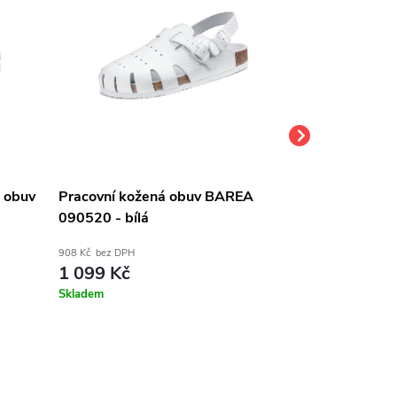
á obuv
Pracovní kožená obuv BAREA
Pracovní kož
090520 - bílá
040462- bílá
908 Kč bez DPH
855 Kč bez DPH
1 099 Kč
1 035 Kč
Skladem
Dodání do 1-2 t