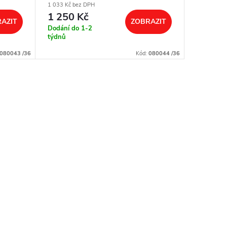
1 033 Kč bez DPH
908 Kč bez
1 250 Kč
1 099
AZIT
ZOBRAZIT
Dodání do 1-2
Dodání d
týdnů
týdnů
080043 /36
Kód:
080044 /36