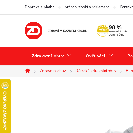
Přejít
Doprava a platba
Vrácení zboží a reklamace
Kontakt
na
obsah
98 %
zákazníků nás
doporučuje
Zdravotní obuv
Ovčí věci
Po
Zdravotní obuv
Dámská zdravotní obuv
Bar
Domů