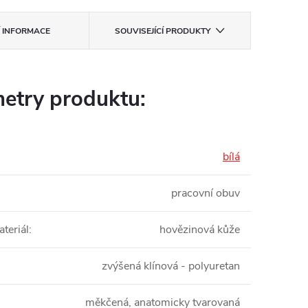
Í INFORMACE
SOUVISEJÍCÍ PRODUKTY
etry produktu:
bílá
pracovní obuv
teriál
:
hovězinová kůže
zvýšená klínová - polyuretan
měkčená, anatomicky tvarovaná