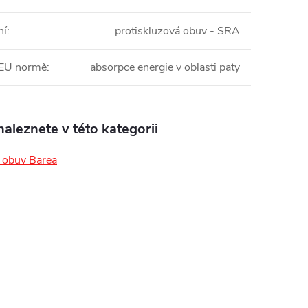
ní
:
protiskluzová obuv - SRA
 EU normě
:
absorpce energie v oblasti paty
aleznete v této kategorii
obuv Barea