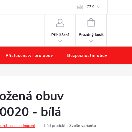
starat o obuv?
Hodnocení obchodu
Náš příběh – O nás
CZK
Obchod
NÁKUPNÍ
KOŠÍK
Prázdný košík
Přihlášení
Příslušenství pro obuv
Bezpečnostní obuv
Výpr
kožená obuv
020 - bílá
drobnosti hodnocení
Kód produktu:
Zvolte variantu