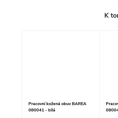
K to
 obuv
Pracovní kožená obuv BAREA
Praco
080041 - bílá
08004