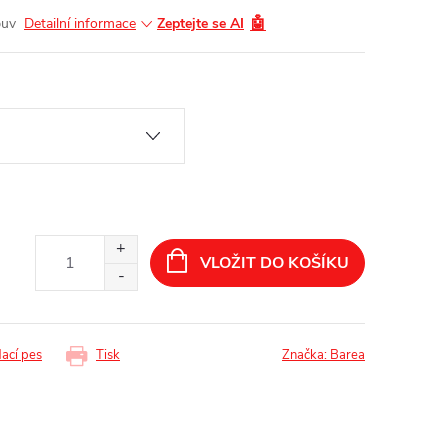
🤖
buv
Detailní informace
Zeptejte se AI
VLOŽIT DO KOŠÍKU
dací pes
Tisk
Značka:
Barea