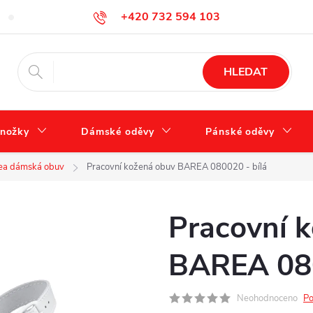
+420 732 594 103
FAQ – často kladené otázky
Tabulka velikostí
Jak se správně 
info@zdravotnidoplnky.com
HLEDAT
nožky
Dámské oděvy
Pánské oděvy
ea dámská obuv
Pracovní kožená obuv BAREA 080020 - bílá
Pracovní 
BAREA 080
Neohodnoceno
Po