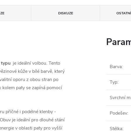
ZE
DISKUZE
OSTATN
Param
 typu
je ideální volbou. Tento
Barva
:
zinové kůže v bílé barvě, který
valitní oporu z obou stran po
Typ
:
ek kolem paty se zapíná pomocí
Svrchní ma
u příčné i podélné klenby -
Podešev
:
Obuv je ideální pro dlouhé stání
ergie v oblasti paty pro vyšší
Stélka
: