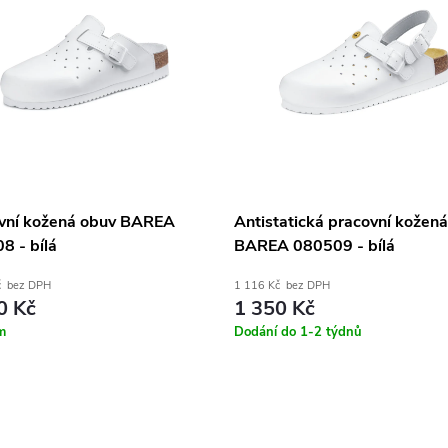
vní kožená obuv BAREA
Antistatická pracovní kožen
8 - bílá
BAREA 080509 - bílá
č bez DPH
1 116 Kč bez DPH
0 Kč
1 350 Kč
m
Dodání do 1-2 týdnů