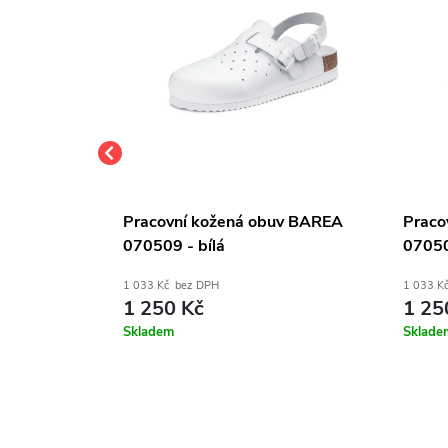
uv BAREA
Pracovní kožená obuv BAREA
Praco
070509 - bílá
07050
1 033 Kč bez DPH
1 033 K
1 250 Kč
1 25
Skladem
Sklade