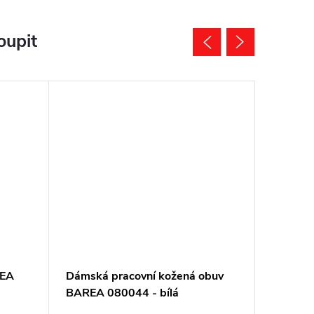
oupit
REA
Dámská pracovní kožená obuv
Pracovn
BAREA 080044 - bílá
080047 