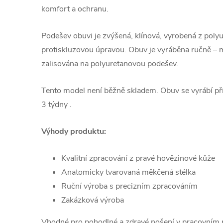
komfort a ochranu.
Podešev obuvi je zvýšená, klínová, vyrobená z polyu
protiskluzovou úpravou. Obuv je vyráběna ručně – m
zalisována na polyuretanovou podešev.
Tento model není běžně skladem. Obuv se vyrábí pří
3 týdny .
Výhody produktu:
Kvalitní zpracování z pravé hovězinové kůže
Anatomicky tvarovaná měkčená stélka
Ruční výroba s precizním zpracováním
Zakázková výroba
Vhodné pro pohodlné a zdravé nošení v pracovním p