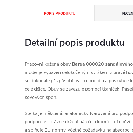
POPIS PRODUKTU
RECEN
Detailní popis produktu
Pracovní kožená obuv
Barea 080020 sandálového
model je vybaven celokoženým svrškem z pravé hově
se dokonale přizpůsobí tvaru chodidla a poskytuje k
celé délce. Obuv se zavazuje pomocí tkaniček. Pás
kovových spon.
Stélka je měkčená, anatomicky tvarovaná pro podpor
podporuje správné držení páteře a komfortní chůzi. 
a splňuje EU normy, včetně požadavku na absorpci en