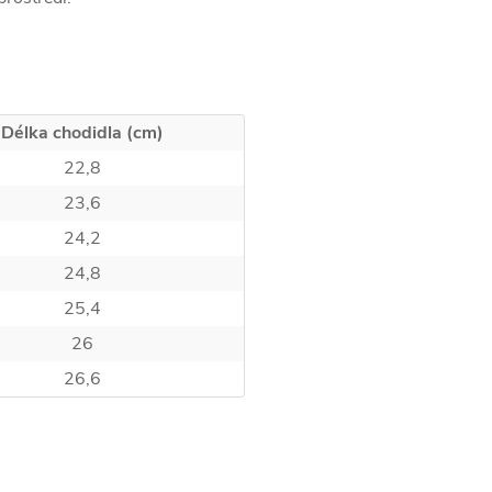
Délka chodidla (cm)
22,8
23,6
24,2
24,8
25,4
26
26,6