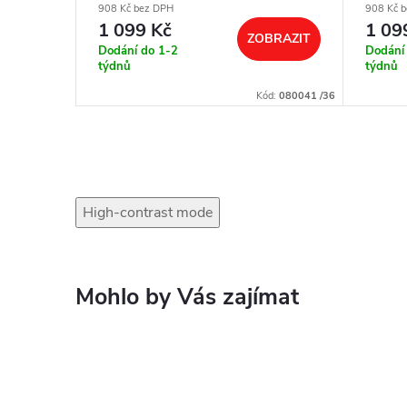
908 Kč bez DPH
908 Kč 
1 099 Kč
1 09
BRAZIT
ZOBRAZIT
Dodání do 1-2
Dodání
týdnů
týdnů
ód:
080147/40
Kód:
080041 /36
High-contrast mode
Mohlo by Vás zajímat