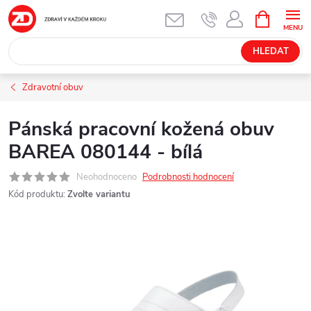
Přejít
NÁKUPNÍ
KOŠÍK
na
obsah
HLEDAT
Zdravotní obuv
Pánská pracovní kožená obuv
BAREA 080144 - bílá
Neohodnoceno
Podrobnosti hodnocení
Kód produktu:
Zvolte variantu