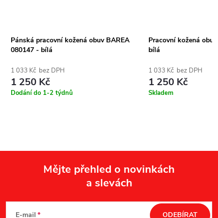
Pánská pracovní kožená obuv BAREA
Pracovní kožená obu
080147 - bílá
bílá
1 033 Kč bez DPH
1 033 Kč bez DPH
1 250 Kč
1 250 Kč
Dodání do 1-2 týdnů
Skladem
Mějte přehled o novinkách
a slevách
Z
á
E-mail
ODEBÍRAT