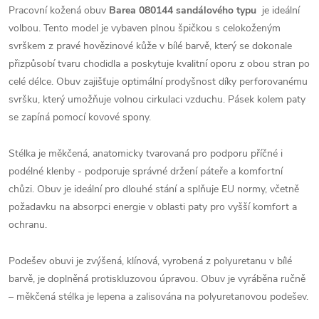
Pracovní kožená obuv
Barea 080144 sandálového typu
je ideální
volbou. Tento model je vybaven plnou špičkou s celokoženým
svrškem z pravé hovězinové kůže v bílé barvě, který se dokonale
přizpůsobí tvaru chodidla a poskytuje kvalitní oporu z obou stran po
celé délce. Obuv zajišťuje optimální prodyšnost díky perforovanému
svršku, který umožňuje volnou cirkulaci vzduchu. Pásek kolem paty
se zapíná pomocí kovové spony.
Stélka je měkčená, anatomicky tvarovaná pro podporu příčné i
podélné klenby - podporuje správné držení páteře a komfortní
chůzi. Obuv je ideální pro dlouhé stání a splňuje EU normy, včetně
požadavku na absorpci energie v oblasti paty pro vyšší komfort a
ochranu.
Podešev obuvi je zvýšená, klínová, vyrobená z polyuretanu v bílé
barvě, je doplněná protiskluzovou úpravou. Obuv je vyráběna ručně
– měkčená stélka je lepena a zalisována na polyuretanovou podešev.