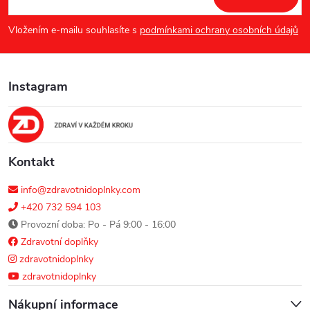
p
Vložením e-mailu souhlasíte s
podmínkami ochrany osobních údajů
a
Instagram
t
í
Kontakt
info@zdravotnidoplnky.com
+420 732 594 103
Provozní doba: Po - Pá 9:00 - 16:00
Zdravotní doplňky
zdravotnidoplnky
zdravotnidoplnky
Nákupní informace